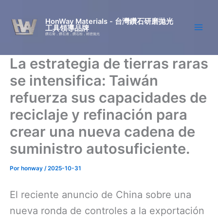
Ir
al
HonWay Materials - 台灣鑽石研磨拋光
工具領導品牌
contenido
鑽石膏，鑽石液，鑽石粉，精密拋光
La estrategia de tierras raras
se intensifica: Taiwán
refuerza sus capacidades de
reciclaje y refinación para
crear una nueva cadena de
suministro autosuficiente.
Por
honway
/
2025-10-31
El reciente anuncio de China sobre una
nueva ronda de controles a la exportación