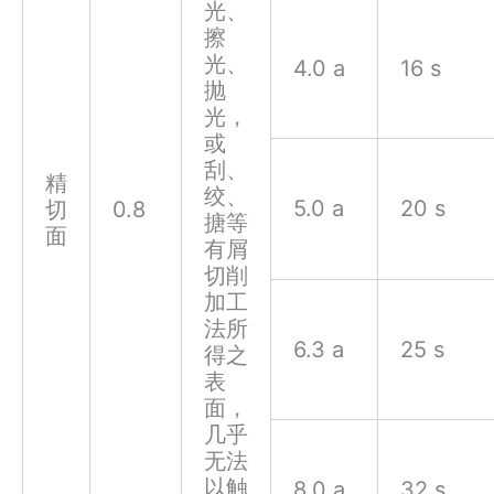
光、
擦
光、
4.0 a
16 s
抛
光，
或
刮、
精
绞、
5.0 a
20 s
切
0.8
搪等
面
有屑
切削
加工
法所
6.3 a
25 s
得之
表
面，
几乎
无法
以触
8.0 a
32 s