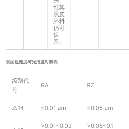
头，
惟其
黑皮
胚料
仍可
保
留。
表面粗糙度与光洁度对照表
级别代
RA
RZ
号
△14
≤0.01 um
≤0.05 um
>0.01~0.02
>0.05~0.1