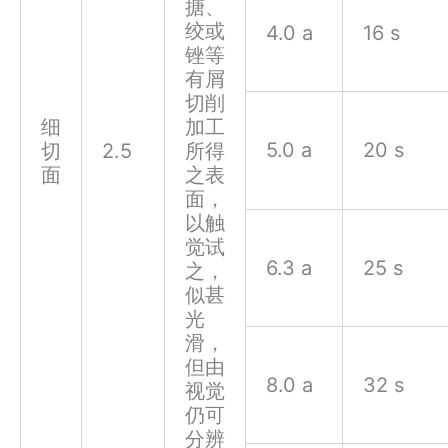
搪、
绞或
4.0 a
16 s
锉等
有屑
切削
细
加工
5.0 a
20 s
切
2.5
所得
面
之表
面，
以触
觉试
6.3 a
25 s
之，
似甚
光
滑，
但由
8.0 a
32 s
视觉
仍可
分辨