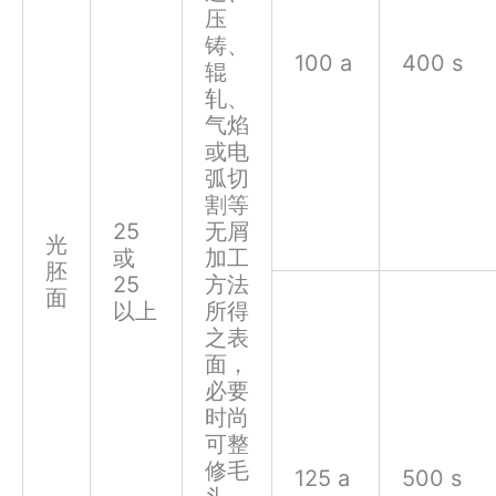
压
铸、
100 a
400 s
辊
轧、
气焰
或电
弧切
割等
25
无屑
光
或
加工
胚
25
方法
面
以上
所得
之表
面，
必要
时尚
可整
修毛
125 a
500 s