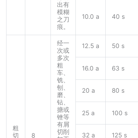
出有
模糊
10.0 a
40 s
之刀
痕。
经一
12.5 a
50 s
次或
多次
粗
16.0 a
63 s
车、
铣、
刨、
20 a
80 s
磨、
钻、
搪或
25 a
100 s
锉等
有屑
粗
切削
32 a
125 s
切
8