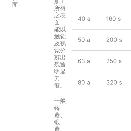
加工
面
所得
之表
40 a
160 s
面，
能以
触觉
50 a
200 s
及视
觉分
辨出
63 a
250 s
残留
明显
刀
80 a
320 s
痕。
一般
铸
造、
锻
造、