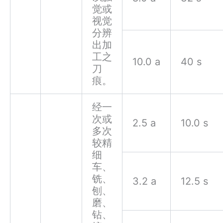
觉或
视觉
分辨
出加
工之
10.0 a
40 s
刀
痕。
经一
次或
2.5 a
10.0 s
多次
较精
细
车、
铣、
3.2 a
12.5 s
刨、
磨、
钻、