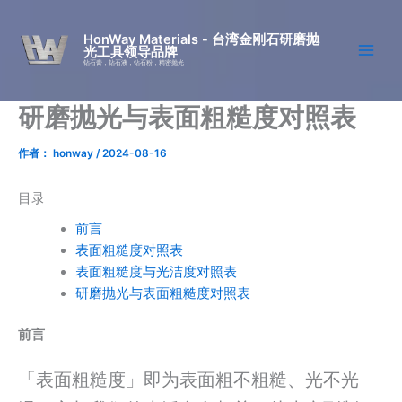
跳
至
HonWay Materials - 台湾金刚石研磨抛
光工具领导品牌
内
钻石膏，钻石液，钻石粉，精密抛光
容
研磨抛光与表面粗糙度对照表
作者：
honway
/
2024-08-16
目录
前言
表面粗糙度对照表
表面粗糙度与光洁度对照表
研磨抛光与表面粗糙度对照表
前言
「表面粗糙度」即为表面粗不粗糙、光不光