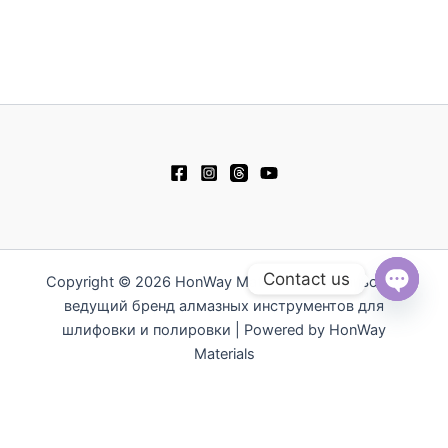
e
e
t
e
b
u
l
o
b
o
o
e
p
k
e
Contact us
Copyright © 2026 HonWay Materials - Тайваньский
ведущий бренд алмазных инструментов для
Open
chaty
шлифовки и полировки | Powered by HonWay
Materials
繁體中文
English
日本語
简体中文
Español
Polski
Tiếng Việt
한국어