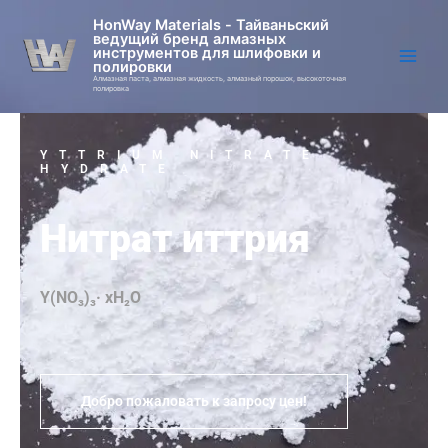
Перейти
HonWay Materials - Тайваньский
к
ведущий бренд алмазных
инструментов для шлифовки и
содержимому
полировки
Алмазная паста, алмазная жидкость, алмазный порошок, высокоточная
полировка
YTTRIUM NITRATE
HYDRATE
Нитрат иттрия
Y(NO₃)₃· xH₂O
Добро пожаловать к запросу цен!