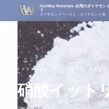
Skip
HonWay Materials-台湾のダイ
to
ド
ダイヤモンドペースト、ダイヤモンド液、
content
YTTRIUM NITRATE HYD
硝酸イット
Y(NO₃)₃· xH₂O