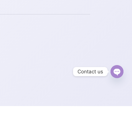
Contact us
Open
chaty