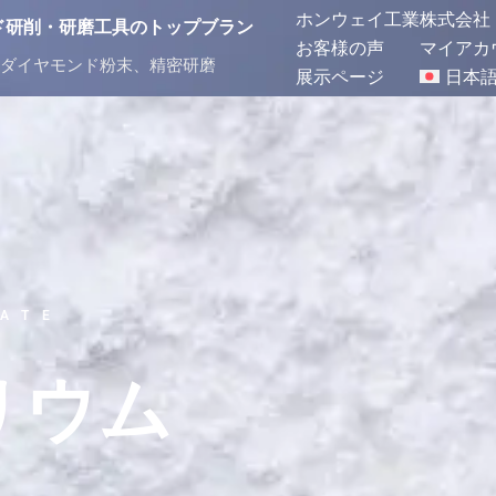
ホンウェイ工業株式会社
ヤモンド研削・研磨工具のトップブラン
お客様の声
マイアカ
ダイヤモンド粉末、精密研磨
展示ページ
日本
RATE
リウム