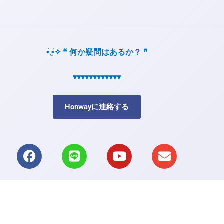
•̀.̫•́✧ ❝ 何か疑問はあるか？ ❞
▾▾▾▾▾▾▾▾▾▾▾▾
Honwayに連絡する
F
L
Y
E
a
i
o
n
c
n
u
v
e
e
t
e
b
u
l
o
b
o
o
e
p