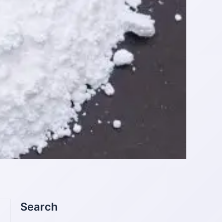
Search
Search
for: