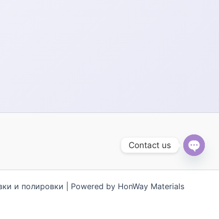
Contact us
Open
chaty
ки и полировки | Powered by HonWay Materials
g Việt
한국어
ไทย