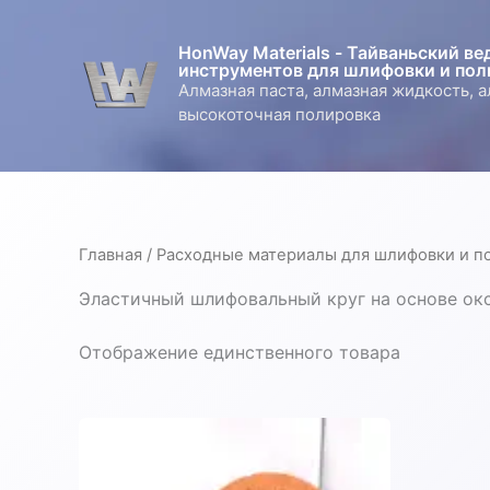
Перейти
к
HonWay Materials - Тайваньский в
содержимому
инструментов для шлифовки и пол
Алмазная паста, алмазная жидкость, 
высокоточная полировка
Главная
/
Расходные материалы для шлифовки и п
Эластичный шлифовальный круг на основе ок
Отображение единственного товара