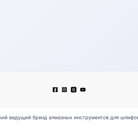
ский ведущий бренд алмазных инструментов для шлифов
日本語
简体中文
Español
Polski
Tiến