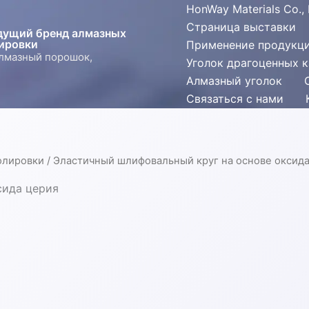
HonWay Materials Co., 
Страница выставки
едущий бренд алмазных
ировки
Применение продукц
алмазный порошок,
Уголок драгоценных 
Алмазный уголок
Связаться с нами
олировки
/ Эластичный шлифовальный круг на основе оксида
сида церия