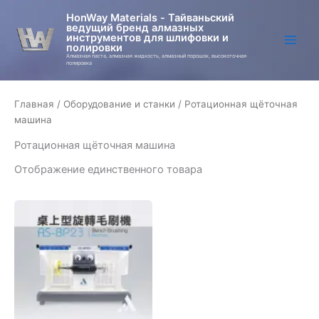
Перейти
HonWay Materials - Тайваньский
к
ведущий бренд алмазных
инструментов для шлифовки и
содержимому
полировки
Алмазная паста, алмазная жидкость, алмазный порошок, высокоточная
полировка
Главная
/
Оборудование и станки
/ Ротационная щёточная
машина
Ротационная щёточная машина
Отображение единственного товара