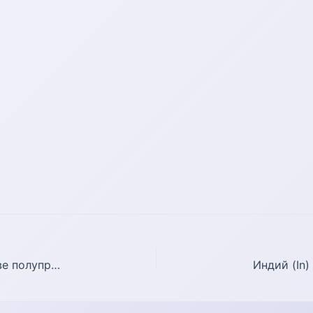
Сурьма (Sb) — ключевое сырье в производстве полупроводников и сплавов.