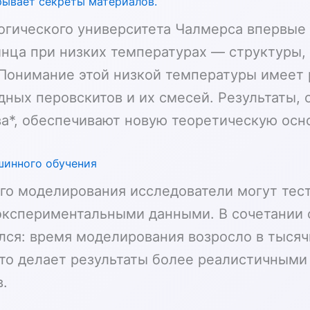
рывает секреты материалов.
логического университета Чалмерса впервые
ца при низких температурах — структуры, 
 Понимание этой низкой температуры имеет
дных перовскитов и их смесей. Результаты,
а*, обеспечивают новую теоретическую осно
инного обучения
го моделирования исследователи могут тес
с экспериментальными данными. В сочетани
ся: время моделирования возросло в тысячи
что делает результаты более реалистичными
.