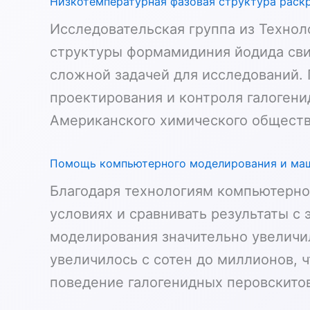
Низкотемпературная фазовая структура раск
Исследовательская группа из Техно
структуры формамидиния йодида свин
сложной задачей для исследований.
проектирования и контроля галогени
Американского химического обществ
Помощь компьютерного моделирования и маш
Благодаря технологиям компьютерно
условиях и сравнивать результаты 
моделирования значительно увеличил
увеличилось с сотен до миллионов, 
поведение галогенидных перовскитов