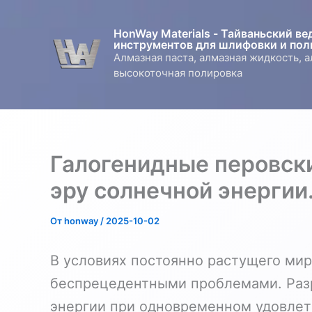
Перейти
к
HonWay Materials - Тайваньский в
содержимому
инструментов для шлифовки и пол
Алмазная паста, алмазная жидкость, 
высокоточная полировка
Галогенидные перовск
эру солнечной энергии
От
honway
/
2025-10-02
В условиях постоянно растущего мир
беспрецедентными проблемами. Разр
энергии при одновременном удовлет