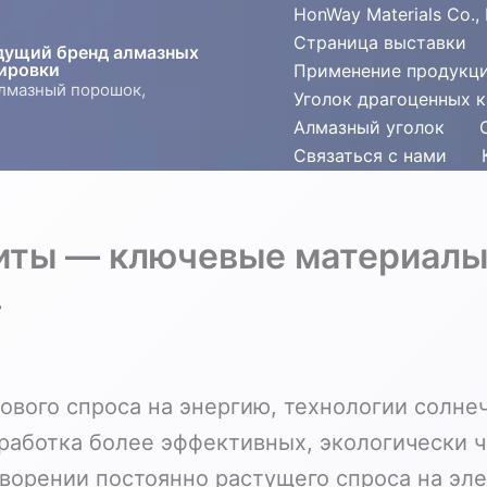
HonWay Materials Co., 
Страница выставки
едущий бренд алмазных
ировки
Применение продукц
алмазный порошок,
Уголок драгоценных 
Алмазный уголок
Связаться с нами
иты — ключевые материалы
.
ового спроса на энергию, технологии солне
аботка более эффективных, экологически ч
ворении постоянно растущего спроса на эл