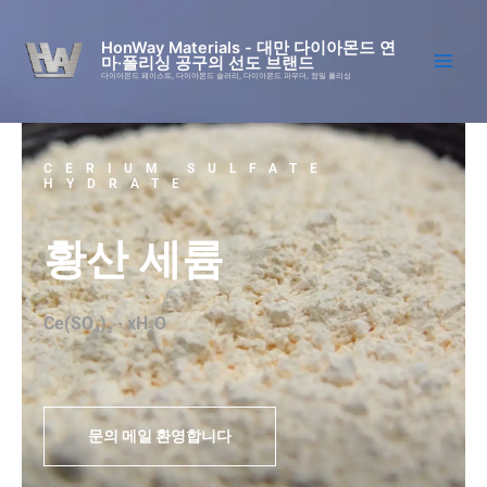
콘
텐
HonWay Materials - 대만 다이아몬드 연
마·폴리싱 공구의 선도 브랜드
츠
다이아몬드 페이스트, 다이아몬드 슬러리, 다이아몬드 파우더, 정밀 폴리싱
로
건
너
뛰
CERIUM SULFATE
HYDRATE
기
황산 세륨
Ce(SO₄)₂ · xH₂O
문의 메일 환영합니다