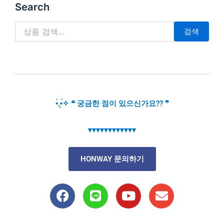
검
Search
색:
검색
•̀.̫•́✧ ❝ 궁금한 점이 있으신가요?? ❞
▾▾▾▾▾▾▾▾▾▾▾▾
HONWAY 문의하기
F
L
Y
E
a
i
o
n
c
n
u
v