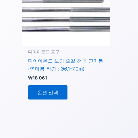
이
상
품
에
있
습
니
다이아몬드 공구
다.
다이아몬드 보링 줄칼 천공 연마봉
상
(연마봉 직경 : Ø6.1-7.0m)
품
₩
18 061
페
이
옵션 선택
지
에
서
옵
션
을