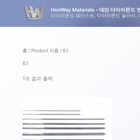
콘
HonWay Materials - 대만 다이아
텐
다이아몬드 페이스트, 다이아몬드 슬러리, 
츠
로
건
너
홈
/ Product 지름 / 6.1
뛰
기
6.1
1개 결과 출력
여
러
변
형
이