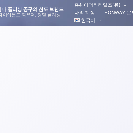
홍웨이머티리얼즈(유)
몬드 연마·폴리싱 공구의 선도 브랜드
나의 계정
HONWAY 
다이아몬드 파우더, 정밀 폴리싱
한국어