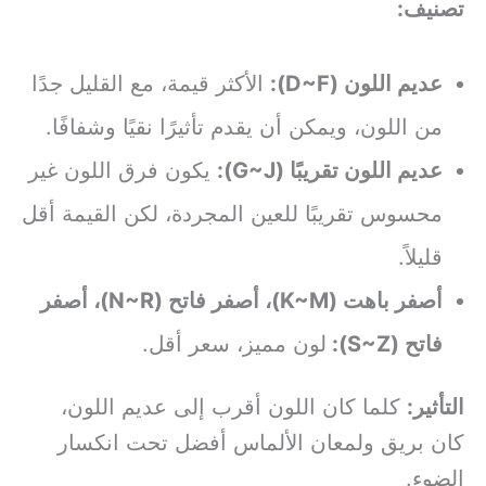
تصنيف:
عديم اللون (D~F):
الأكثر قيمة، مع القليل جدًا
من اللون، ويمكن أن يقدم تأثيرًا نقيًا وشفافًا.
عديم اللون تقريبًا (G~J):
يكون فرق اللون غير
محسوس تقريبًا للعين المجردة، لكن القيمة أقل
قليلاً.
أصفر باهت (K~M)، أصفر فاتح (N~R)، أصفر
فاتح (S~Z):
لون مميز، سعر أقل.
التأثير:
كلما كان اللون أقرب إلى عديم اللون،
كان بريق ولمعان الألماس أفضل تحت انكسار
الضوء.