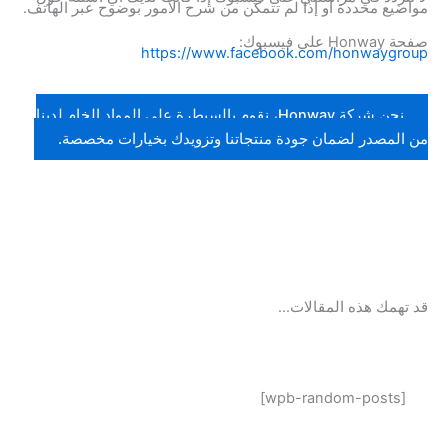
مواضيع محددة أو إذا لم تتمكن من شرح الأمور بوضوح عبر الهاتف.
صفحة Honway على فيسبوك:
https://www.facebook.com/honwaygroup
نحن شركة Honway، نقوم بالسيطرة على المواد الخام لدينا
من المصدر لضمان جودة منتجاتنا وتزويدك بخيارات مخصصة.
قد تهمك هذه المقالات…
[wpb-random-posts]