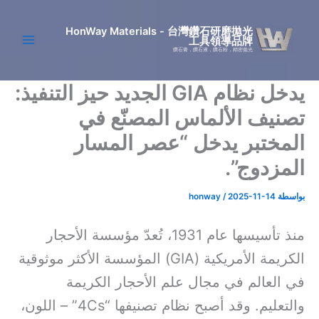
خطي
لى
HonWay Materials - 台灣鑽石研磨拋光
工具領導品牌
لمحتوى
鑽石膏，鑽石液，鑽石粉，精密拋光
يدخل نظام GIA الجديد حيز التنفيذ:
تصنيف الألماس المصنّع في
المختبر يدخل “عصر المسار
المزدوج”.
بواسطة
2025-11-14
/
honway
منذ تأسيسها عام 1931، تُعدّ مؤسسة الأحجار
الكريمة الأمريكية (GIA) المؤسسة الأكثر موثوقية
في العالم في مجال علم الأحجار الكريمة
والتعليم. وقد أصبح نظام تصنيفها “4Cs” – اللون،