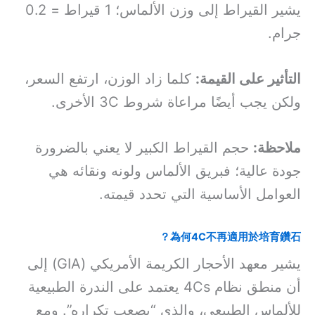
يشير القيراط إلى وزن الألماس؛ 1 قيراط = 0.2
جرام.
التأثير على القيمة:
كلما زاد الوزن، ارتفع السعر،
ولكن يجب أيضًا مراعاة شروط 3C الأخرى.
ملاحظة:
حجم القيراط الكبير لا يعني بالضرورة
جودة عالية؛ فبريق الألماس ولونه ونقائه هي
العوامل الأساسية التي تحدد قيمته.
為何4C不再適用於培育鑽石？
يشير معهد الأحجار الكريمة الأمريكي (GIA) إلى
أن منطق نظام 4Cs يعتمد على الندرة الطبيعية
للألماس الطبيعي، والذي “يصعب تكراره”. ومع