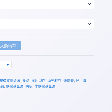
加入购物车
塑橡胶非金属
,
多晶
,
应用型态
,
拋光材料
,
研磨膏
,
粉、膏、
钨钢
,
铁镍基金属
,
陶瓷
,
非铁镍基金属