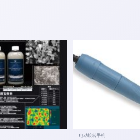
价
本
格
产
范
围：
品
¥358.37
有
至
多
¥477.82
种
变
体。
可
在
产
品
电动旋转手机