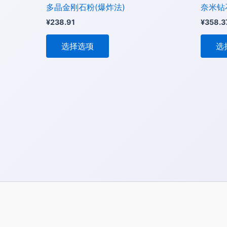
页
多晶金刚石粉(爆炸法)
奈米钻
面
¥
238.91
¥
358.3
上
选
选择选项
选
择
这
些
选
项