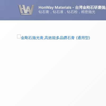
跳
HonWay Materials - 台湾金刚石
至
钻石膏，钻石液，钻石粉，精密抛光
内
容