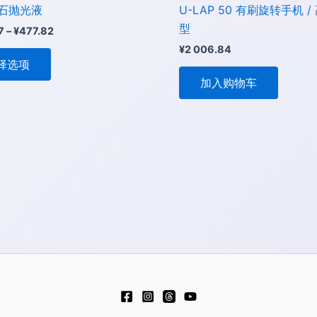
页
石抛光液
U-LAP 50 有刷旋转手机 /
面
型
7
–
¥
477.82
上
¥
2 006.84
选
择选项
择
加入购物车
这
些
选
项