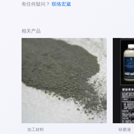
有任何疑问？
联络宏崴
相关产品
本
产
品
有
多
种
变
体。
可
在
产
品
加工材料
研磨液