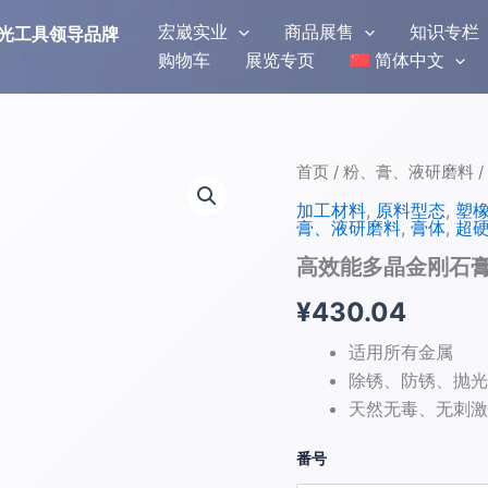
宏崴实业
商品展售
知识专栏
研磨抛光工具领导品牌
购物车
展览专页
简体中文
高
首页
/
粉、膏、液研磨料
/
效
加工材料
,
原料型态
,
塑
能
膏、液研磨料
,
膏体
,
超
多
晶
高效能多晶金刚石膏 
金
刚
¥
430.04
石
膏
适用所有金属
(通
除锈、防锈、抛光
用
天然无毒、无刺激
型)
数
量
番号