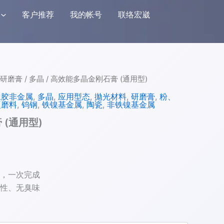
客户推荐
我的帐号
联络宏崴
研磨膏
/
多晶
/ 高效能多晶金刚石膏 (通用型)
橡胶非金属
,
多晶
,
应用型态
,
拋光材料
,
研磨膏
,
粉、
硬磨料
,
钨钢
,
铁镍基金属
,
陶瓷
,
非铁镍基金属
(通用型)
，一次完成
性、无臭味