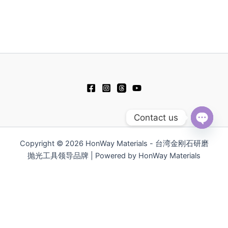
e
e
t
e
b
u
l
o
b
o
o
e
p
k
e
Contact us
Open
chaty
Copyright © 2026 HonWay Materials - 台湾金刚石研磨
抛光工具领导品牌 | Powered by HonWay Materials
繁體中文
English
日本語
Русский
Español
Polski
Tiếng Việt
한국어
ไทย