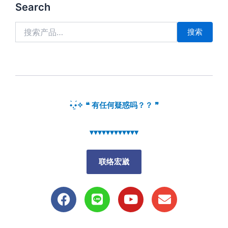
搜
Search
索：
搜索
•̀.̫•́✧ ❝ 有任何疑惑吗？？ ❞
▾▾▾▾▾▾▾▾▾▾▾▾
联络宏崴
F
L
Y
E
a
i
o
n
c
n
u
v