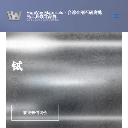
跳
至
HonWay Materials - 台湾金刚石研磨抛
光工具领导品牌
内
钻石膏，钻石液，钻石粉，精密抛光
容
TERBIUM
铽
Tb
欢迎来信询价