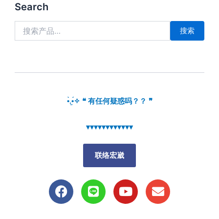
搜
Search
索：
搜索
•̀.̫•́✧ ❝ 有任何疑惑吗？？ ❞
▾▾▾▾▾▾▾▾▾▾▾▾
联络宏崴
F
L
Y
E
a
i
o
n
c
n
u
v