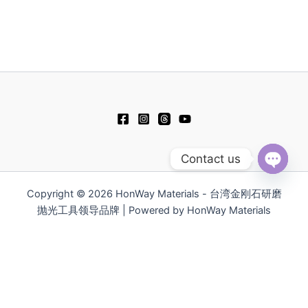
e
e
t
e
b
u
l
o
b
o
o
e
p
k
e
Contact us
Open
chaty
Copyright © 2026 HonWay Materials - 台湾金刚石研磨
抛光工具领导品牌 | Powered by HonWay Materials
繁體中文
English
日本語
Русский
Español
Polski
Tiếng Việt
한국어
ไทย