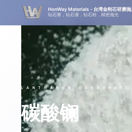
跳
HonWay Materials - 台湾金刚石
至
钻石膏，钻石液，钻石粉，精密抛光
内
容
LANTHANUM CARBONATE
碳酸镧