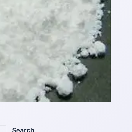
搜
Search