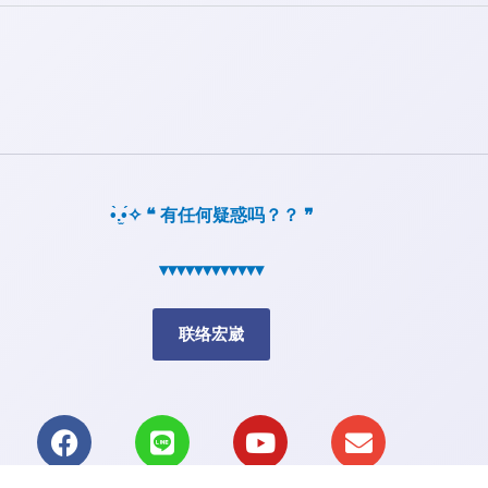
•̀.̫•́✧ ❝ 有任何疑惑吗？？ ❞
▾▾▾▾▾▾▾▾▾▾▾▾
联络宏崴
F
L
Y
E
a
i
o
n
c
n
u
v
e
e
t
e