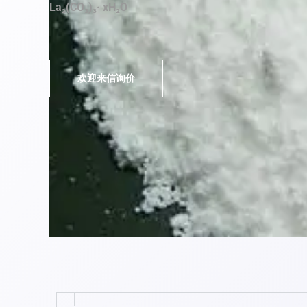
La₂(CO₃)₃· xH₂O
欢迎来信询价