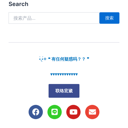
搜
Search
索：
搜索
•̀.̫•́✧ ❝ 有任何疑惑吗？？ ❞
▾▾▾▾▾▾▾▾▾▾▾▾
联络宏崴
F
L
Y
E
a
i
o
n
c
n
u
v