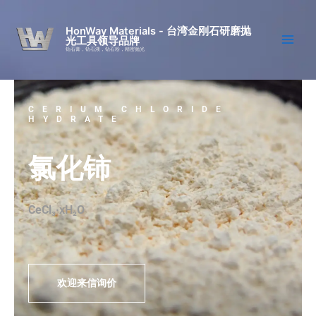
跳
至
HonWay Materials - 台湾金刚石研磨抛
光工具领导品牌
内
钻石膏，钻石液，钻石粉，精密抛光
容
CERIUM CHLORIDE
HYDRATE
氯化铈
CeCl₃·xH₂O
欢迎来信询价