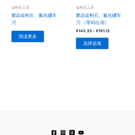
可
金刚石工具
金刚石工具
在
聚晶金刚石、氮化硼车
聚晶金刚石、氮化硼车
产
刀
刀 《零码出清》
品
¥
143.35
–
¥
191.13
页
阅读更多
面
选择选项
上
选
择
这
些
选
项