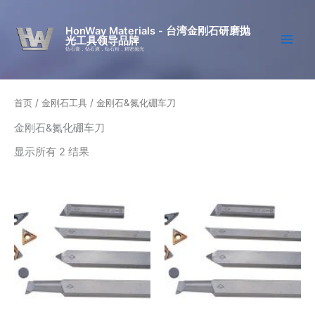
跳
至
HonWay Materials - 台湾金刚石研磨抛
光工具领导品牌
内
钻石膏，钻石液，钻石粉，精密抛光
容
首页
/
金刚石工具
/ 金刚石&氮化硼车刀
金刚石&氮化硼车刀
显示所有 2 结果
价
本
格
产
范
品
围：
¥143.35
有
至
多
¥191.13
种
变
体。