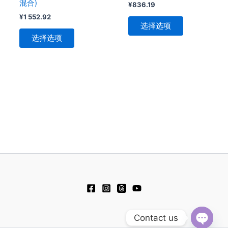
混合)
¥
836.19
品
品
¥
1 552.92
页
页
选择选项
面
面
选择选项
上
上
选
选
择
择
这
这
些
些
选
选
项
项
Contact us