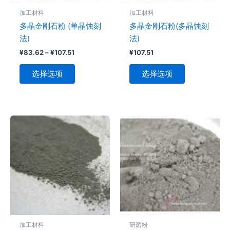
可
可
加工材料
加工材料
在
在
多晶金刚石粉 (单晶蚀刻
多晶金刚石粉(多晶蚀刻
产
产
法)
法)
品
品
¥
83.62
–
¥
107.51
¥
107.51
页
页
面
面
选择选项
选择选项
上
上
选
选
择
择
这
这
价
本
本
格
些
些
产
产
范
选
选
品
围：
品
¥59.73
项
项
有
有
至
多
多
¥86.01
种
种
变
变
体。
体。
可
可
加工材料
研磨粉