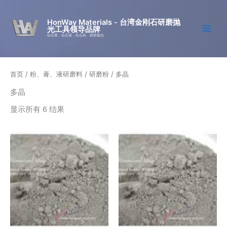
跳
至
HonWay Materials - 台湾金刚石研磨抛
光工具领导品牌
内
钻石膏，钻石液，钻石粉，精密抛光
容
首页
/
粉、膏、液研磨料
/
研磨粉
/ 多晶
多晶
显示所有 6 结果
价
本
本
格
产
产
范
围：
品
品
¥83.62
有
有
至
多
多
¥107.51
种
种
变
变
体。
体。