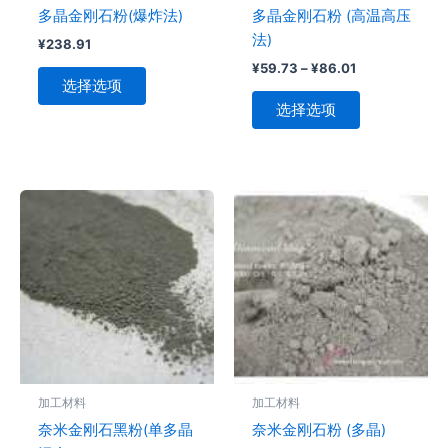
在
在
多晶金刚石粉(爆炸法)
多晶金刚石粉 (高温高压
产
产
法)
¥
238.91
品
品
¥
59.73
–
¥
86.01
页
页
选择选项
面
面
选择选项
上
上
选
选
择
择
这
这
本
本
些
些
产
产
选
选
品
品
项
项
有
有
多
多
种
种
变
变
体。
体。
可
可
加工材料
加工材料
在
在
奈米金刚石黑粉(单多晶
奈米金刚石粉 (多晶)
产
产