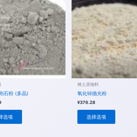
项
项
产
产
品
品
有
有
多
多
种
种
变
变
体。
体。
可
可
在
在
产
产
品
品
料
稀土原物料
页
页
刚石粉 (多晶)
氧化铈抛光粉
面
面
9
¥
376.28
上
上
选
选
择选项
选择选项
择
择
这
这