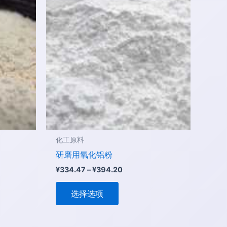
项
产
范
围：
品
¥334.47
有
至
多
¥394.20
种
变
体。
可
在
产
品
化工原料
页
研磨用氧化铝粉
面
¥
334.47
–
¥
394.20
上
选
选择选项
择
这