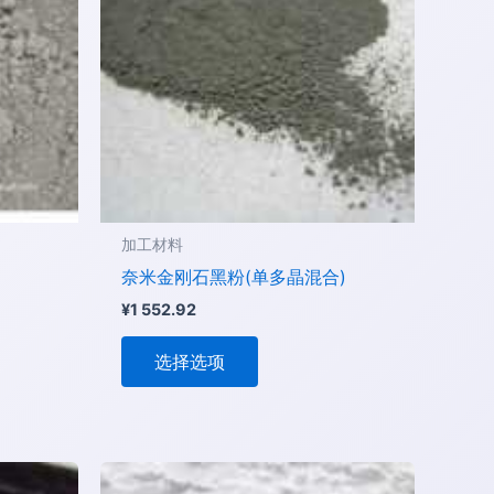
有
多
种
变
体。
可
在
产
品
加工材料
页
奈米金刚石黑粉(单多晶混合)
面
¥
1 552.92
上
选
选择选项
择
这
些
选
价
本
格