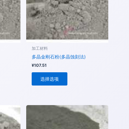
种
变
体。
可
在
产
品
加工材料
页
多晶金刚石粉(多晶蚀刻法)
面
¥
107.51
上
选
选择选项
择
这
些
选
本
项
产
品