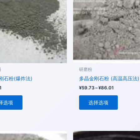
有
有
至
多
多
¥86.01
种
种
变
变
体。
体。
可
可
在
在
产
产
品
品
料
研磨粉
页
页
刚石粉(爆炸法)
多晶金刚石粉 (高温高压法)
面
面
1
¥
59.73
–
¥
86.01
上
上
选
选
择选项
选择选项
择
择
这
这
些
些
选
选
本
本