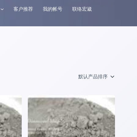
客户推荐
我的帐号
联络宏崴
本
产
品
有
多