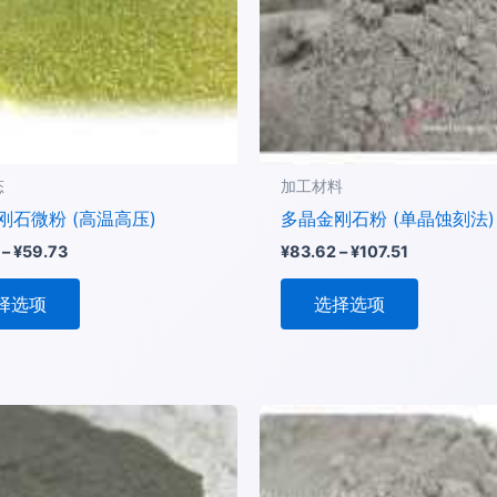
种
种
变
变
体。
体。
可
可
在
在
产
产
品
品
态
加工材料
页
页
刚石微粉 (高温高压)
多晶金刚石粉 (单晶蚀刻法)
面
面
–
¥
59.73
¥
83.62
–
¥
107.51
上
上
选
选
择选项
选择选项
择
择
这
这
些
些
选
选
价
本
本
格
项
项
产
产
范
围：
品
品
¥59.73