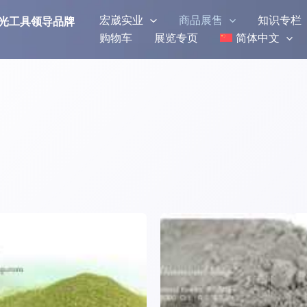
宏崴实业
商品展售
知识专栏
研磨抛光工具领导品牌
购物车
展览专页
简体中文
价
价
本
本
格
格
产
产
范
范
围：
围：
品
品
¥43.00
¥83.62
有
有
至
至
多
多
¥59.73
¥107.51