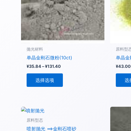
种
变
体。
可
在
产
品
拋光材料
原料型
页
单晶金刚石微粉(10ct)
单晶金
面
¥
35.84
–
¥
131.40
¥
43.00
上
选
选择选项
选
择
这
些
选
项
原料型态
喷射抛光 ==>金刚石喷砂