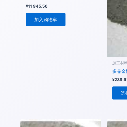
¥
11 945.50
加入购物车
加工材
多晶金
¥
238.9
选
本