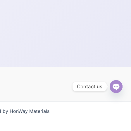
些
选
项
Contact us
Open
chaty
y HonWay Materials
g Việt
한국어
ไทย