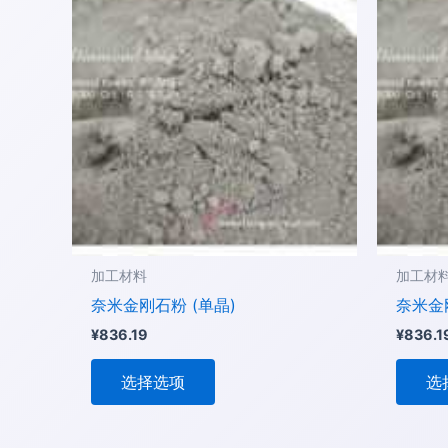
产
品
有
多
种
变
体。
可
在
产
品
加工材料
加工材
页
奈米金刚石粉 (单晶)
奈米金
面
¥
836.19
¥
836.1
上
选
选择选项
选
择
这