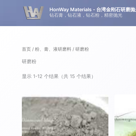
跳
HonWay Materials - 台湾金刚石
至
钻石膏，钻石液，钻石粉，精密抛光
内
容
首页
/
粉、膏、液研磨料
/ 研磨粉
研磨粉
显示 1-12 个结果（共 15 个结果）
价
本
格
产
范
围：
品
¥35.84
有
至
多
¥131.40