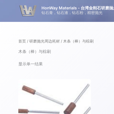
跳
HonWay Materials - 台湾金刚石
至
钻石膏，钻石液，钻石粉，精密抛光
内
容
首页
/
研磨抛光周边耗材
/ 木条（棒）与棕刷
木条（棒）与棕刷
显示单一结果