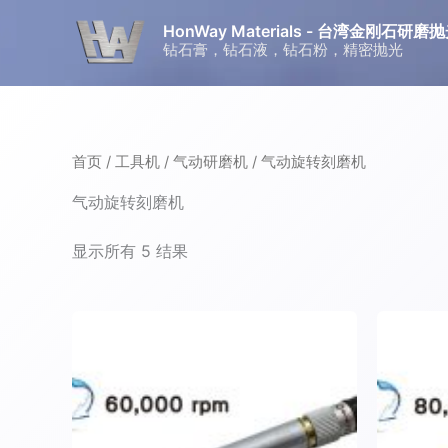
跳
HonWay Materials - 台湾金刚石
至
钻石膏，钻石液，钻石粉，精密抛光
内
容
首页
/
工具机
/
气动研磨机
/ 气动旋转刻磨机
气动旋转刻磨机
显示所有 5 结果