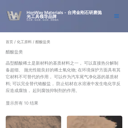
跳
至
HonWay Materials - 台湾金刚石研磨抛
光工具领导品牌
内
钻石膏，钻石液，钻石粉，精密抛光
容
首页
/
化工原料
/ 醋酸盐类
醋酸盐类
晶型醋酸稀土是新材料的基质材料之一， 可以直接热分解制
备超细、 抛光性能良好的稀土氧化物; 在环境保护方面具有其
它材料不可替代的作用， 可以作为汽车尾气净化器的基质材
料; 可以完全替代铬酸盐， 防止铝材在水溶液中发生电化学反
应造成腐蚀， 起到腐蚀抑制剂的作用。
显示所有 10 结果