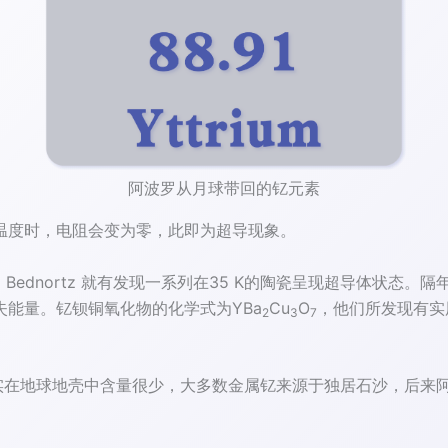
阿波罗从月球带回的钇元素
温度时，电阻会变为零，此即为超导现象。
r 和 Bednortz 就有发现一系列在35 K的陶瓷呈现超导体状态
能量。钇钡铜氧化物的化学式为YBa
Cu
O
，他们所发现有实
2
3
7
其实在地球地壳中含量很少，大多数金属钇来源于独居石沙，后来