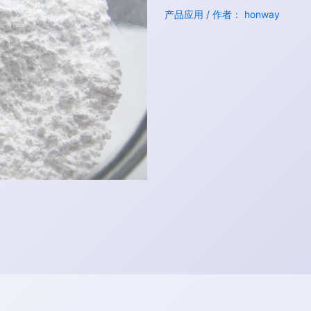
产品应用
/ 作者：
honway