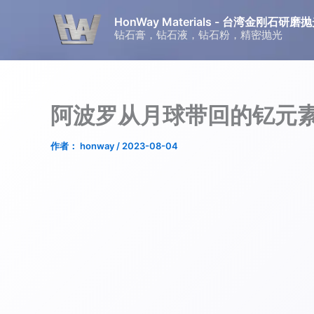
跳
HonWay Materials - 台湾金刚石
至
钻石膏，钻石液，钻石粉，精密抛光
内
容
阿波罗从月球带回的钇元
作者：
honway
/
2023-08-04