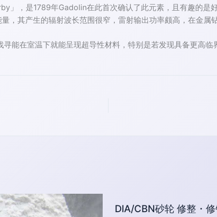
tterby」，是1789年Gadolin在此首次确认了此元素，且
的能量，其产生的辐射波长范围很窄，雷射输出功率颇高，在金属
找寻能在室温下就能呈现超导性材料，特别是若发现具备更高临
DIA/CBN砂轮 修整・