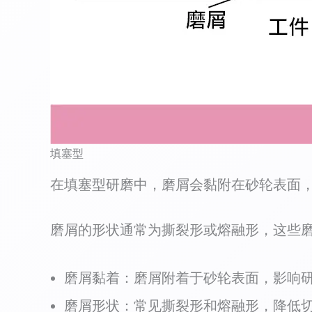
填塞型
在填塞型研磨中，磨屑会黏附在砂轮表面
磨屑的形状通常为撕裂形或熔融形，这些
磨屑黏着：磨屑附着于砂轮表面，影响
磨屑形状：常见撕裂形和熔融形，降低