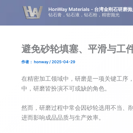
跳
HonWay Materials - 台湾金刚石
至
钻石膏，钻石液，钻石粉，精密抛光
内
容
避免砂轮填塞、平滑与工件
作者：
honway
/
2025-04-29
在精密加工领域中，研磨是一项关键工序
中，研磨皆扮演不可或缺的角色。
然而，研磨过程中常会因砂轮选用不当、
进而影响成品品质与生产效率。