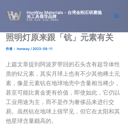
跳
至
HonWay Materials - 台湾金刚石研磨抛
光工具领导品牌
内
钻石膏，钻石液，钻石粉，精密抛光
容
照明灯原来跟「钪」元素有关
作者：
honway
/
2023-08-11
上篇文章提到阿波罗带回的石头含有超导体性
质的钇元素，其实月球上也有不少其他稀土元
素，像是元素钪在地球地壳中含量相当稀少，
甚至可能比黄金更有价值，即使如此，它仍以
工业用途为主，而不是作为奢侈品来进行交
易。虽然钪在地球上很罕见，但它在太阳和其
他星球含量颇高的。