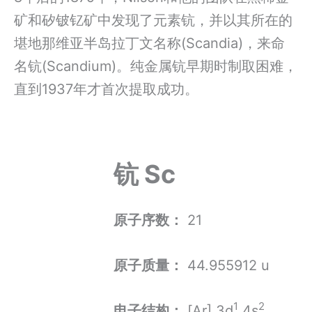
矿和矽铍钇矿中发现了元素钪，并以其所在的
堪地那维亚半岛拉丁文名称(Scandia)，来命
名钪(Scandium)。纯金属钪早期时制取困难，
直到1937年才首次提取成功。
钪 Sc
原子序数：
21
原子质量：
44.955912 u
1
2
电子结构：
[Ar] 3d
4s