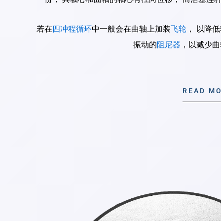
若在
四冲程循环
中一般会在曲轴上加装
飞轮
， 以降
振动的
阻尼器
，以减少曲
READ M