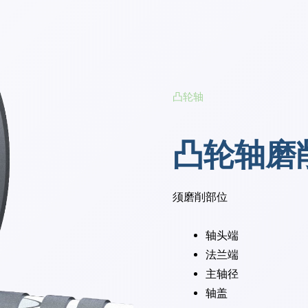
凸轮轴
凸轮轴磨
须磨削部位
轴头端
法兰端
主轴径
轴盖