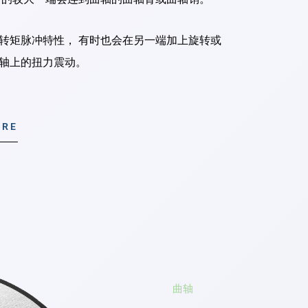
低转矩脉冲特性， 有时也会在另一端加上旋转或
轴上的
扭力震动
。
ORE
曲轴