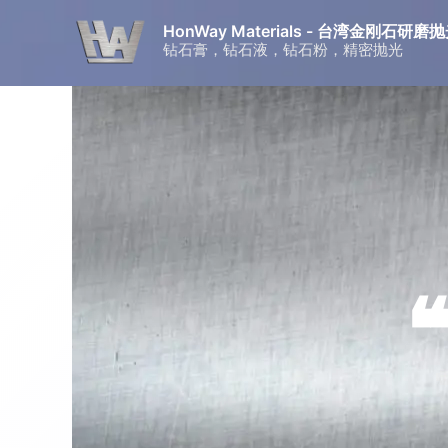
跳
HonWay Materials - 台湾金刚石
至
钻石膏，钻石液，钻石粉，精密抛光
内
容