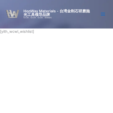
跳
至
HonWay Materials - 台湾金刚石研磨抛
光工具领导品牌
内
钻石膏，钻石液，钻石粉，精密抛光
容
[yith_wcwl_wishlist]