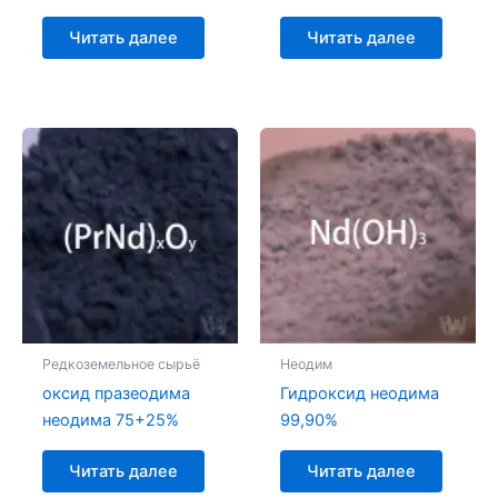
Читать далее
Читать далее
Редкоземельное сырьё
Неодим
оксид празеодима
Гидроксид неодима
неодима 75+25%
99,90%
Читать далее
Читать далее