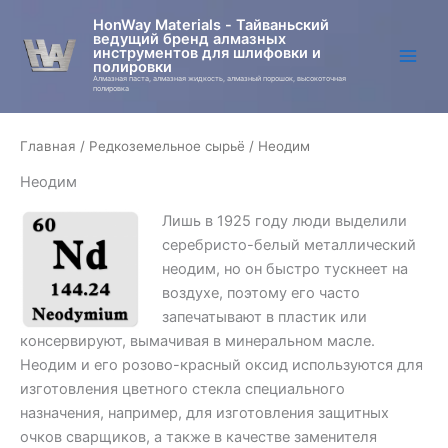
Перейти
HonWay Materials - Тайваньский
к
ведущий бренд алмазных
инструментов для шлифовки и
содержимому
полировки
Алмазная паста, алмазная жидкость, алмазный порошок, высокоточная
полировка
Главная
/
Редкоземельное сырьё
/ Неодим
Неодим
Лишь в 1925 году люди выделили
серебристо-белый металлический
неодим, но он быстро тускнеет на
воздухе, поэтому его часто
запечатывают в пластик или
консервируют, вымачивая в минеральном масле.
Неодим и его розово-красный оксид используются для
изготовления цветного стекла специального
назначения, например, для изготовления защитных
очков сварщиков, а также в качестве заменителя