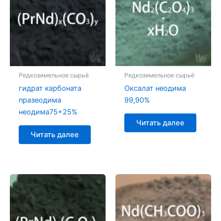
Редкоземельное сырьё
Редкоземельное сырьё
гидрат карбоната
Оксалат неодима
празеодима
99,90%
неодима75+25%
Читать далее
Читать далее