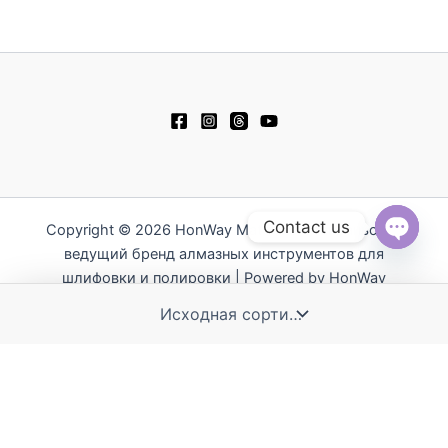
Contact us
Copyright © 2026 HonWay Materials - Тайваньский
ведущий бренд алмазных инструментов для
Open
chaty
шлифовки и полировки | Powered by HonWay
Materials
繁體中文
English
日本語
简体中文
Español
Polski
Tiếng Việt
한국어
ไทย