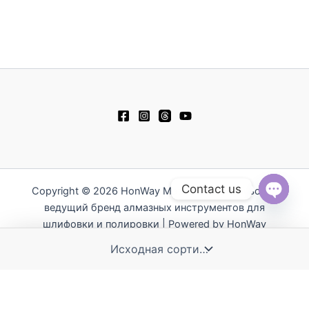
Contact us
Copyright © 2026 HonWay Materials - Тайваньский
ведущий бренд алмазных инструментов для
Open
chaty
шлифовки и полировки | Powered by HonWay
Materials
繁體中文
English
日本語
简体中文
Español
Polski
Tiếng Việt
한국어