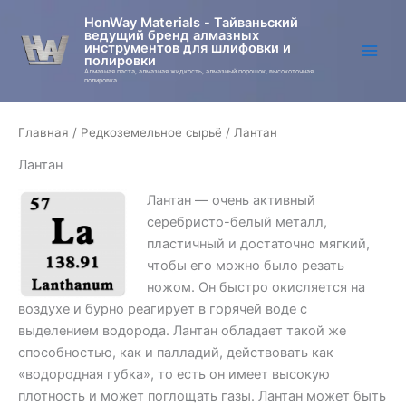
Перейти
HonWay Materials - Тайваньский
к
ведущий бренд алмазных
инструментов для шлифовки и
содержимому
полировки
Алмазная паста, алмазная жидкость, алмазный порошок, высокоточная
полировка
Главная
/
Редкоземельное сырьё
/ Лантан
Лантан
Лантан — очень активный
серебристо-белый металл,
пластичный и достаточно мягкий,
чтобы его можно было резать
ножом. Он быстро окисляется на
воздухе и бурно реагирует в горячей воде с
выделением водорода. Лантан обладает такой же
способностью, как и палладий, действовать как
«водородная губка», то есть он имеет высокую
плотность и может поглощать газы. Лантан может быть