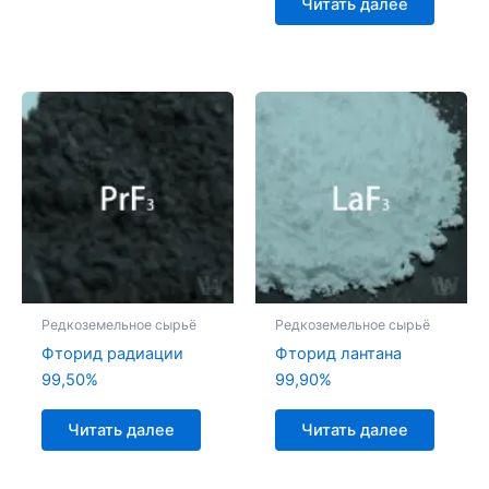
Читать далее
Редкоземельное сырьё
Редкоземельное сырьё
Фторид радиации
Фторид лантана
99,50%
99,90%
Читать далее
Читать далее