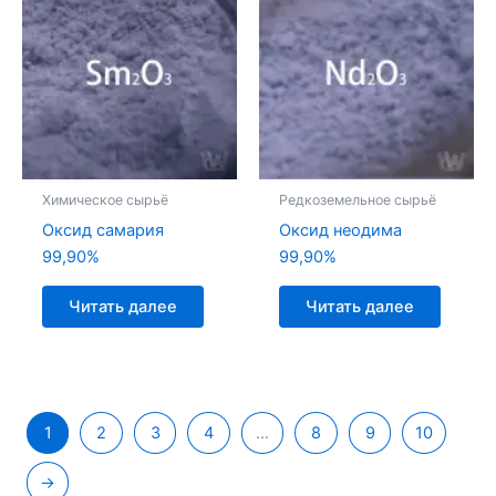
Химическое сырьё
Редкоземельное сырьё
Оксид самария
Оксид неодима
99,90%
99,90%
Читать далее
Читать далее
1
2
3
4
…
8
9
10
→