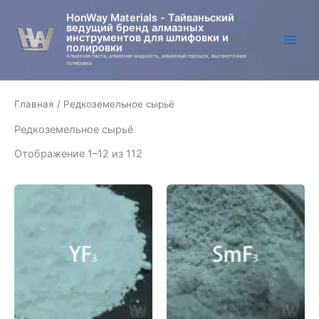
Перейти
HonWay Materials - Тайваньский
к
ведущий бренд алмазных
инструментов для шлифовки и
содержимому
полировки
Алмазная паста, алмазная жидкость, алмазный порошок, высокоточная
полировка
Главная
/ Редкоземельное сырьё
Редкоземельное сырьё
Отображение 1–12 из 112