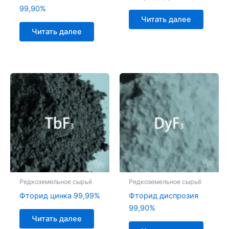
99,90%
Читать далее
Читать далее
Редкоземельное сырьё
Редкоземельное сырьё
Фторид цинка 99,99%
Фторид диспрозия
99,90%
Читать далее