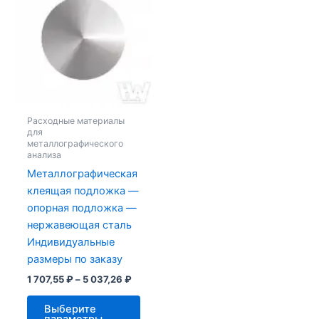
707,55 ₽
имеет
–
несколько
5
вариаций.
037,26 ₽
Опции
можно
выбрать
на
Расходные материалы
странице
для
металлографического
товара.
анализа
Металлографическая
клеящая подложка —
опорная подложка —
нержавеющая сталь
Индивидуальные
размеры по заказу
1 707,55
₽
–
5 037,26
₽
Выберите
параметры