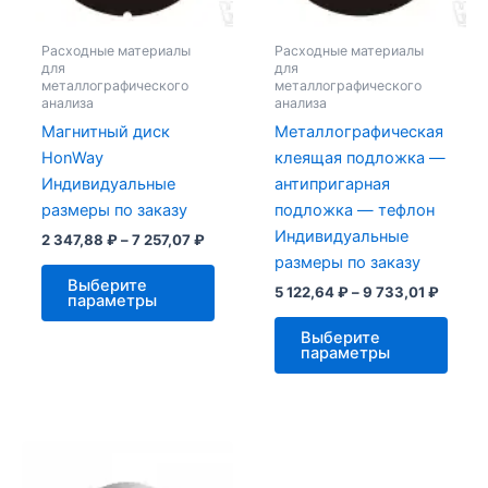
выбрать
выбр
на
на
Расходные материалы
Расходные материалы
странице
стра
для
для
металлографического
металлографического
товара.
това
анализа
анализа
Магнитный диск
Металлографическая
HonWay
клеящая подложка —
Индивидуальные
антипригарная
размеры по заказу
подложка — тефлон
Индивидуальные
2 347,88
₽
–
7 257,07
₽
размеры по заказу
Выберите
5 122,64
₽
–
9 733,01
₽
параметры
Выберите
параметры
Диапазон
Этот
цен:
товар
1