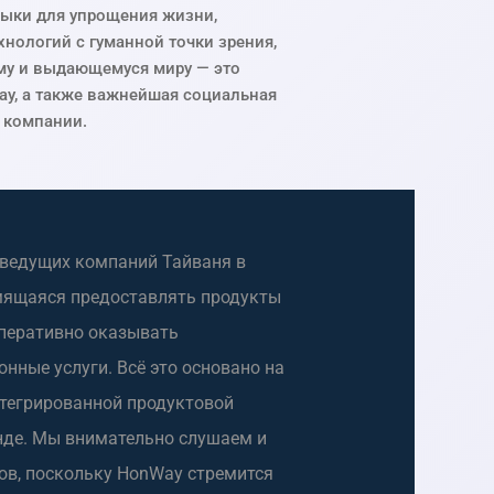
ыки для упрощения жизни,
хнологий с гуманной точки зрения,
му и выдающемуся миру — это
y, а также важнейшая социальная
 компании.
з ведущих компаний Тайваня в
мящаяся предоставлять продукты
оперативно оказывать
нные услуги. Всё это основано на
нтегрированной продуктовой
нде. Мы внимательно слушаем и
ов, поскольку HonWay стремится