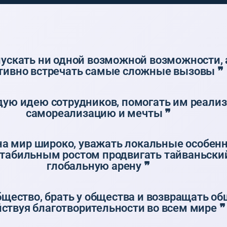
пускать ни одной возможной возможности, 
тивно встречать самые сложные вызовы ❞
дую идею сотрудников, помогать им реали
самореализацию и мечты ❞
на мир широко, уважать локальные особенн
табильным ростом продвигать тайваньский
глобальную арену ❞
бщество, брать у общества и возвращать об
ствуя благотворительности во всем мире ❞