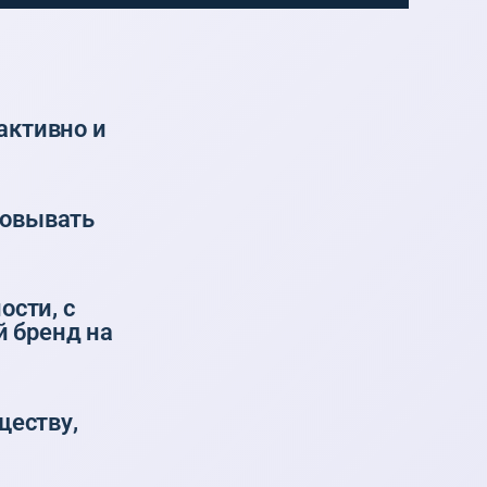
активно и
зовывать
ости, с
 бренд на
ществу,