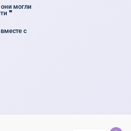
 они могли
ти ❞
 вместе с