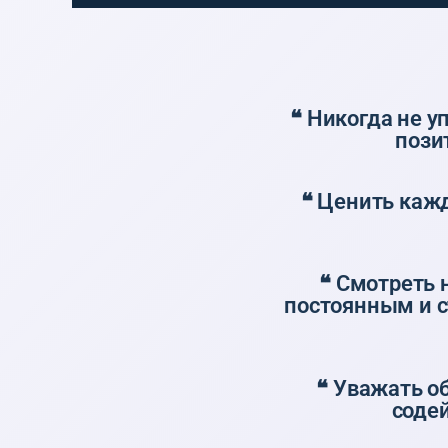
❝ Никогда не у
пози
❝ Ценить каж
❝ Смотреть 
постоянным и с
❝ Уважать о
содей