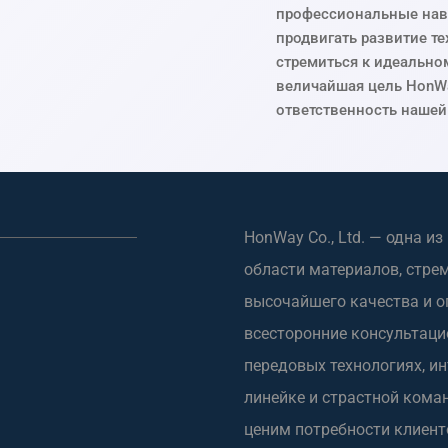
профессиональные нав
продвигать развитие те
стремиться к идеально
величайшая цель HonWa
ответственность нашей
HonWay Co., Ltd. — одна и
области материалов, стре
высочайшего качества и 
всесторонние консультацио
передовых технологиях, и
линейке и страстной кома
ценим потребности клиент