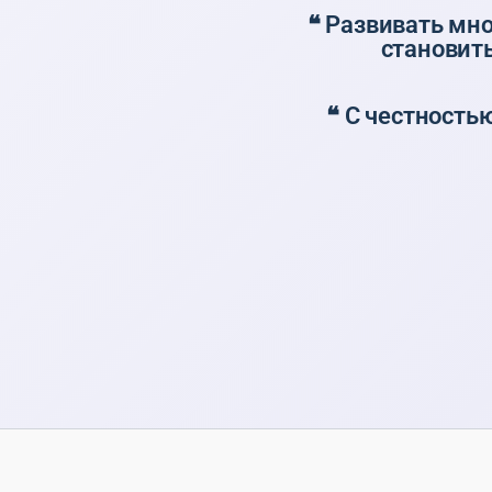
❝ Развивать мн
становит
❝ С честность