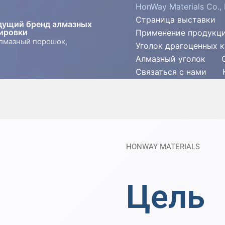
HonWay Materials Co., 
Страница выставки
едущий бренд алмазных
ировки
Применение продукц
алмазный порошок,
Уголок драгоценных 
Алмазный уголок
Связаться с нами
HONWAY MATERIALS
Цель