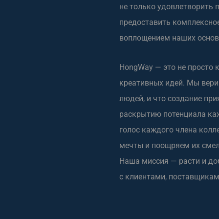
не только удовлетворить п
предоставить комплексное
воплощением наших основ
HongWay — это не просто 
креативных идей. Мы верим
людей, и что создание пр
раскрытию потенциала ка
голос каждого члена колл
мечты и поощряем их смел
Наша миссия — расти и до
с клиентами, поставщикам