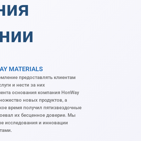
ния
нии
AY MATERIALS
емление предоставлять клиентам
луги и нести за них
мента основания компания HonWay
 множество новых продуктов, а
кое время получил пятизвездочные
оевал их бесценное доверие. Мы
е исследования и инновации
тами.