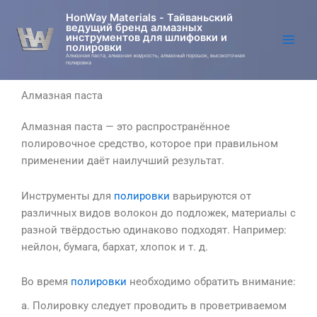
Перейти
HonWay Materials - Тайваньский
к
ведущий бренд алмазных
инструментов для шлифовки и
содержимому
полировки
Алмазная паста, алмазная жидкость, алмазный порошок, высокоточная
полировка
Алмазная паста
Алмазная паста — это распространённое
полировочное средство, которое при правильном
применении даёт наилучший результат.
Инструменты для
полировки
варьируются от
различных видов волокон до подложек, материалы с
разной твёрдостью одинаково подходят. Например:
нейлон, бумага, бархат, хлопок и т. д.
Во время
полировки
необходимо обратить внимание:
а. Полировку следует проводить в проветриваемом