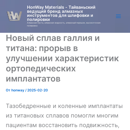
Перейти
HonWay Materials - Тайваньский
к
ведущий бренд алмазных
инструментов для шлифовки и
содержимому
полировки
Алмазная паста, алмазная жидкость, алмазный порошок, высокоточная
полировка
Новый сплав галлия и
титана: прорыв в
улучшении характеристик
ортопедических
имплантатов
От
honway
/
2025-02-20
Тазобедренные и коленные имплантаты
из титановых сплавов помогли многим
пациентам восстановить подвижность,