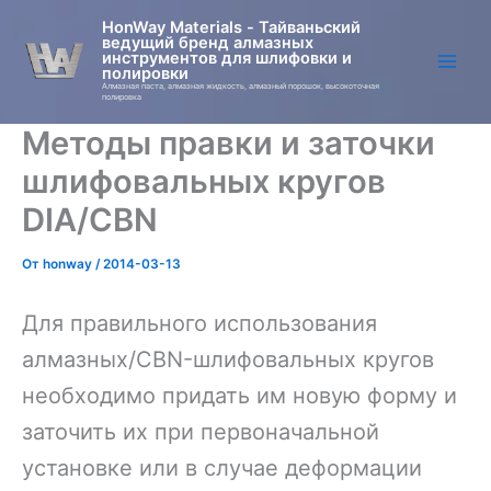
Перейти
HonWay Materials - Тайваньский
к
ведущий бренд алмазных
инструментов для шлифовки и
содержимому
полировки
Алмазная паста, алмазная жидкость, алмазный порошок, высокоточная
полировка
Методы правки и заточки
шлифовальных кругов
DIA/CBN
От
honway
/
2014-03-13
Для правильного использования
алмазных/CBN-шлифовальных кругов
необходимо придать им новую форму и
заточить их при первоначальной
установке или в случае деформации