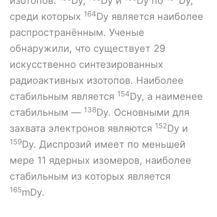
изотопов:
Dy,
Dy и
Dy по
Dy,
164
среди которых
Dy является наиболее
распространённым. Ученые
обнаружили, что существует 29
искусственно синтезированных
радиоактивных изотопов. Наиболее
154
стабильным является
Dy, а наименее
138
стабильным —
Dy. Основными для
152
захвата электронов являются
Dy и
159
Dy. Диспрозий имеет по меньшей
мере 11 ядерных изомеров, наиболее
стабильным из которых является
165
mDy.