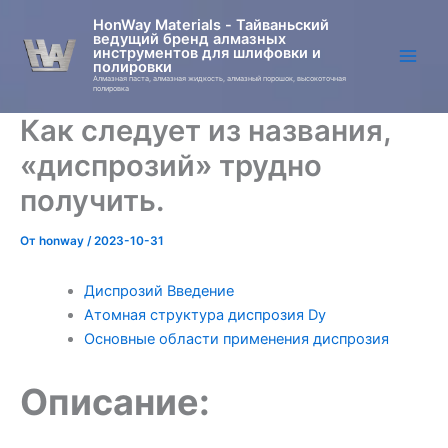
Перейти
HonWay Materials - Тайваньский
к
ведущий бренд алмазных
инструментов для шлифовки и
содержимому
полировки
Алмазная паста, алмазная жидкость, алмазный порошок, высокоточная
полировка
Как следует из названия,
«диспрозий» трудно
получить.
От
honway
/
2023-10-31
Диспрозий Введение
Атомная структура диспрозия Dy
Основные области применения диспрозия
Описание: