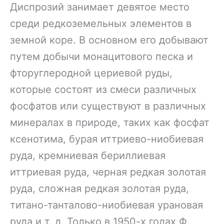
Диспрозий занимает девятое место
среди редкоземельных элементов в
земной коре. В основном его добывают
путем добычи монацитового песка и
фторуглеродной цериевой руды,
которые состоят из смеси различных
фосфатов или существуют в различных
минералах в природе, таких как фосфат
ксенотима, бурая иттриево-ниобиевая
руда, кремниевая бериллиевая
иттриевая руда, черная редкая золотая
руда, сложная редкая золотая руда,
титано-танталово-ниобиевая урановая
руда и т. д. Только в 1950-х годах Ф.