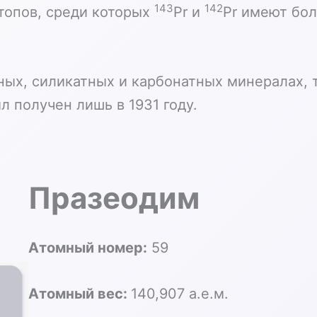
143
142
топов, среди которых
Pr и
Pr имеют бо
ных, силикатных и карбонатных минералах, т
 получен лишь в 1931 году.
Празеодим
Атомный номер:
59
Атомный вес:
140,907 а.е.м.