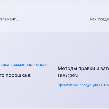
Тайна знаменитого близнеца редкоземельных элементов – мощного «неодимового» магнита
Как следу
Методы правки и зат
го порошка в
DIA/CBN
Применение продукции
/ От
h