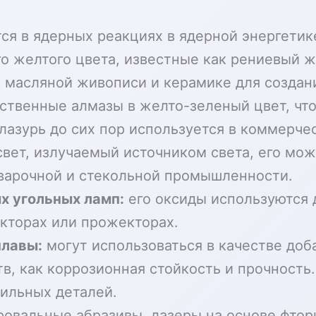
тся в ядерных реакциях в ядерной энергети
о желтого цвета, известные как рениевый ж
в масляной живописи и керамике для создан
ственные алмазы в желто-зеленый цвет, чт
лазурь до сих пор используется в коммерчес
вет, излучаемый источником света, его мож
сварочной и стекольной промышленности.
х угольных ламп:
его оксиды используются 
кторах или прожекторах.
плавы:
могут использоваться в качестве доб
в, как коррозионная стойкость и прочность.
ильных деталей.
ровальные абразивы, лазеры на основе фтор