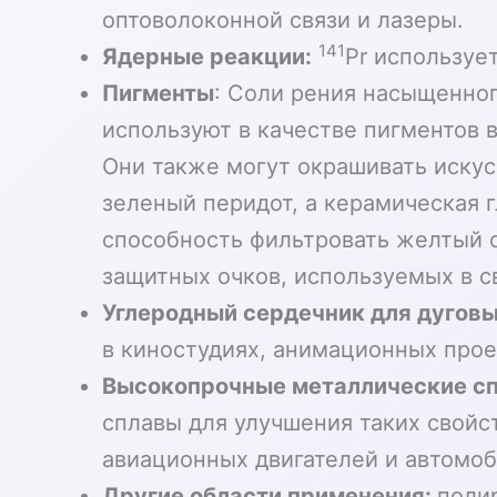
оптоволоконной связи и лазеры.
141
Ядерные реакции:
Pr используе
Пигменты
: Соли рения насыщенног
используют в качестве пигментов 
Они также могут окрашивать искус
зеленый перидот, а керамическая г
способность фильтровать желтый с
защитных очков, используемых в 
Углеродный сердечник для дуговы
в киностудиях, анимационных прое
Высокопрочные металлические с
сплавы для улучшения таких свойст
авиационных двигателей и автомоб
Другие области применения:
поли