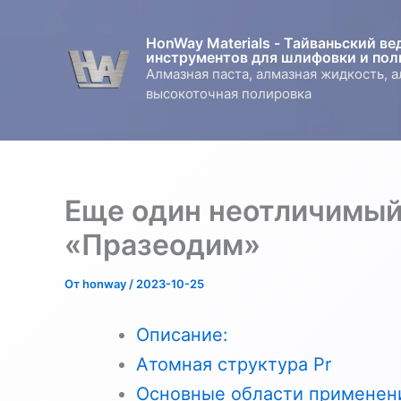
Перейти
к
HonWay Materials - Тайваньский в
содержимому
инструментов для шлифовки и пол
Алмазная паста, алмазная жидкость, 
высокоточная полировка
Еще один неотличимый
«Празеодим»
От
honway
/
2023-10-25
Описание:
Атомная структура Pr
Основные области применен