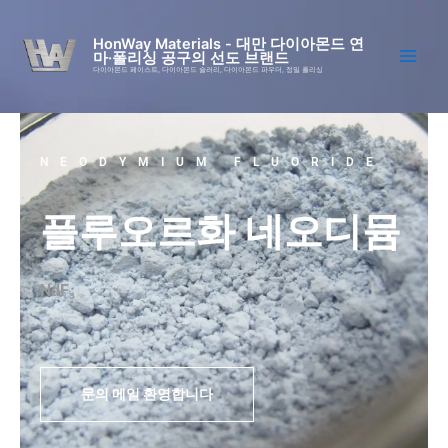
콘
텐
HonWay Materials - 대만 다이아몬드 연
마·폴리싱 공구의 선도 브랜드
츠
다이아몬드 페이스트, 다이아몬드 슬러리, 다이아몬드 파우더, 정밀 폴리싱
로
건
너
뛰
NEODYMIUM FLUORIDE
기
플루오르화 네오디뮴
NdF₃
문의 메일 환영합니다