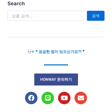
검
Search
색:
검색
•̀.̫•́✧ ❝ 궁금한 점이 있으신가요?? ❞
▾▾▾▾▾▾▾▾▾▾▾▾
HONWAY 문의하기
F
L
Y
E
a
i
o
n
c
n
u
v