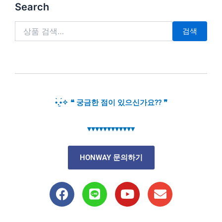
검
Search
색:
검색
•̀.̫•́✧ ❝ 궁금한 점이 있으신가요?? ❞
▾▾▾▾▾▾▾▾▾▾▾▾
HONWAY 문의하기
F
L
Y
E
a
i
o
n
c
n
u
v