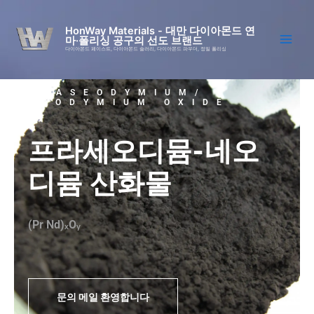
콘
텐
HonWay Materials - 대만 다이아몬드 연
마·폴리싱 공구의 선도 브랜드
츠
다이아몬드 페이스트, 다이아몬드 슬러리, 다이아몬드 파우더, 정밀 폴리싱
로
건
너
PRASEODYMIUM/
NEODYMIUM OXIDE
뛰
기
프라세오디뮴-네오
디뮴 산화물
(Pr Nd)ₓOᵧ
문의 메일 환영합니다