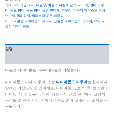
카테고리:
가공 소재
,
다결정
,
비철·비니켈계 금속
,
세라믹
,
연마 파우
더
,
원료 형태
,
응용 형태
,
초경 연마재
,
파우더
,
파우더·페이스트·액상
연마재
,
폴리싱재
,
플라스틱·고무 비금속
태그:
다결정 다이아몬드 파우더
,
단결정 다이아몬드 파우더
,
유사 다
결정 다이아몬드
설명
추가 정보
다결정 다이아몬드 파우더(다결정 에칭 방식)
다이아몬드 미세 파우더, 또는
다이아몬드 파우더
는 현재까지
알려진 가장 단단한 연마재로, 다이아몬드, 보석, 옥, 텅스텐 카
바이드, 세라믹, 유리, 기계, 지질 등의 산업 분야에서 고광택
공작물 및 관련 기기, 계측기의 주요 연마 및 폴리싱 소재로 사
용됩니다.