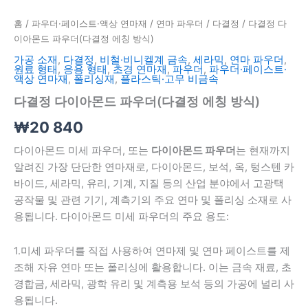
식)
수
홈
/
파우더·페이스트·액상 연마재
/
연마 파우더
/
다결정
/ 다결정 다
량
이아몬드 파우더(다결정 에칭 방식)
가공 소재
,
다결정
,
비철·비니켈계 금속
,
세라믹
,
연마 파우더
,
원료 형태
,
응용 형태
,
초경 연마재
,
파우더
,
파우더·페이스트·
액상 연마재
,
폴리싱재
,
플라스틱·고무 비금속
다결정 다이아몬드 파우더(다결정 에칭 방식)
₩
20 840
다이아몬드 미세 파우더, 또는
다이아몬드 파우더
는 현재까지
알려진 가장 단단한 연마재로, 다이아몬드, 보석, 옥, 텅스텐 카
바이드, 세라믹, 유리, 기계, 지질 등의 산업 분야에서 고광택
공작물 및 관련 기기, 계측기의 주요 연마 및 폴리싱 소재로 사
용됩니다. 다이아몬드 미세 파우더의 주요 용도:
1.미세 파우더를 직접 사용하여 연마제 및 연마 페이스트를 제
조해 자유 연마 또는 폴리싱에 활용합니다. 이는 금속 재료, 초
경합금, 세라믹, 광학 유리 및 계측용 보석 등의 가공에 널리 사
용됩니다.