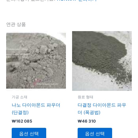
연관 상품
여
여
러
러
변
변
형
형
이
이
이
이
상
상
품
품
에
에
가공 소재
원료 형태
있
있
나노 다이아몬드 파우더
다결정 다이아몬드 파우
습
습
(단결정)
더 (폭굉법)
니
니
₩
162 085
₩
46 310
다.
다.
상
상
옵션 선택
옵션 선택