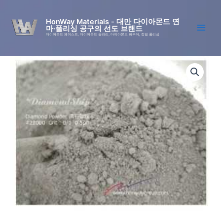
콘
텐
HonWay Materials - 대만 다이아몬드 연
마·폴리싱 공구의 선도 브랜드
츠
다이아몬드 페이스트, 다이아몬드 슬러리, 다이아몬드 파우더, 정밀 폴리싱
로
건
다
너
결
뛰
정
기
다
이
아
몬
드
파
우
더
(다
결
정
에
칭
방