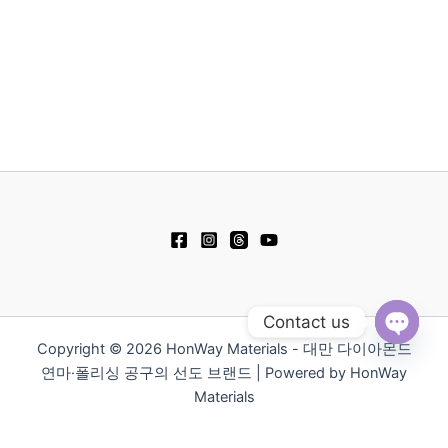
이
이
지
지
에
에
서
서
옵
옵
션
션
을
을
선
선
택
택
할
할
수
수
있
있
습
습
Contact us
니
니
Copyright © 2026 HonWay Materials - 대만 다이아몬드
다.
다.
Open
chaty
연마·폴리싱 공구의 선도 브랜드 | Powered by HonWay
Materials