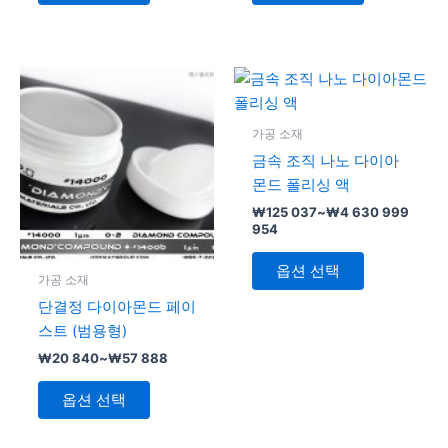
품
품
페
페
이
이
지
지
가
가
여
여
격
격
에
에
러
러
범
범
서
서
변
위:
위:
변
가공 소재
₩20
₩125
옵
옵
형
형
840~₩57
037~₩4
금속 조직 나노 다이아
션
션
이
이
888
630
몬드 폴리싱 액
을
을
999
이
이
954
₩
125 037
~
₩
4 630 999
선
선
상
상
954
택
택
품
품
할
할
에
에
옵션 선택
가공 소재
수
수
있
있
단결정 다이아몬드 페이
있
있
습
습
스트 (범용형)
습
습
니
니
₩
20 840
~
₩
57 888
니
니
다.
다.
다.
다.
상
상
옵션 선택
품
품
페
페