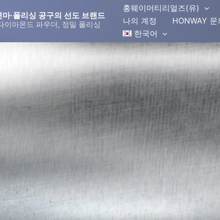
홍웨이머티리얼즈(유)
몬드 연마·폴리싱 공구의 선도 브랜드
나의 계정
HONWAY 
다이아몬드 파우더, 정밀 폴리싱
한국어