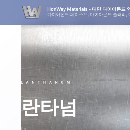
콘
HonWay Materials - 대만 다이아
텐
다이아몬드 페이스트, 다이아몬드 슬러리, 
츠
로
건
너
뛰
기
LANTHANUM
란타넘
La