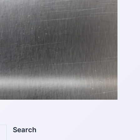
검
Search
색: