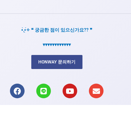
•̀.̫•́✧ ❝ 궁금한 점이 있으신가요?? ❞
▾▾▾▾▾▾▾▾▾▾▾▾
HONWAY 문의하기
F
L
Y
E
a
i
o
n
c
n
u
v
e
e
t
e
b
u
l
o
b
o
o
e
p
k
e