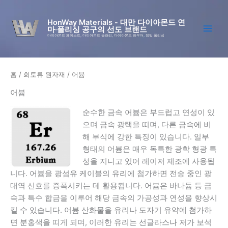
콘
텐
HonWay Materials - 대만 다이아몬드 연
마·폴리싱 공구의 선도 브랜드
츠
다이아몬드 페이스트, 다이아몬드 슬러리, 다이아몬드 파우더, 정밀 폴리싱
로
건
너
홈
/
희토류 원자재
/ 어븀
뛰
기
어븀
순수한 금속 어븀은 부드럽고 연성이 있
으며 금속 광택을 띠며, 다른 금속에 비
해 부식에 강한 특징이 있습니다. 일부
형태의 어븀은 매우 독특한 광학 형광 특
성을 지니고 있어 레이저 제조에 사용됩
니다. 어븀을 광섬유 케이블의 유리에 첨가하면 전송 중인 광
대역 신호를 증폭시키는 데 활용됩니다. 어븀은 바나듐 등 금
속과 특수 합금을 이루어 해당 금속의 가공성과 연성을 향상시
킬 수 있습니다. 어븀 산화물을 유리나 도자기 유약에 첨가하
면 분홍색을 띠게 되며, 이러한 유리는 선글라스나 저가 보석