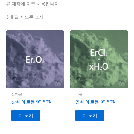
류 제작에 자주 사용됩니다.
3개 결과 모두 표시
산화물
어븀
산화 에르븀 99.50%
염화 에르븀 99.50%
더 보기
더 보기