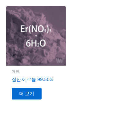
어븀
질산 에르븀 99.50%
더 보기