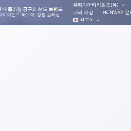
홍웨이머티리얼즈(유)
몬드 연마·폴리싱 공구의 선도 브랜드
나의 계정
HONWAY 
다이아몬드 파우더, 정밀 폴리싱
한국어