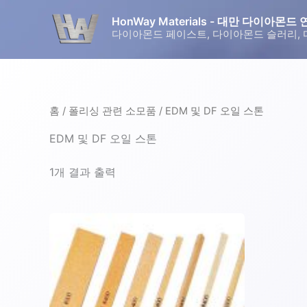
콘
HonWay Materials - 대만 다이아
텐
다이아몬드 페이스트, 다이아몬드 슬러리, 
츠
로
건
너
홈
/
폴리싱 관련 소모품
/ EDM 및 DF 오일 스톤
뛰
기
EDM 및 DF 오일 스톤
1개 결과 출력