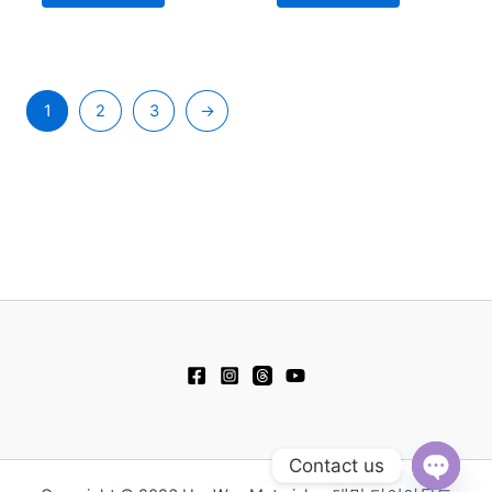
품
품
페
페
이
이
지
지
에
에
1
2
3
→
서
서
옵
옵
션
션
을
을
선
선
택
택
할
할
수
수
있
있
습
습
니
니
다.
다.
Contact us