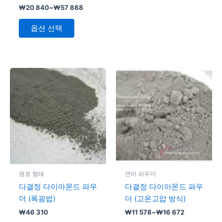
₩
20 840
~
₩
57 888
니
니
다.
다.
다.
상
옵션 선택
품
페
이
지
가
여
여
격
에
러
러
범
서
변
변
위:
₩11
옵
형
형
578~₩16
션
이
이
672
을
이
이
선
상
상
택
품
품
할
에
에
원료 형태
연마 파우더
수
있
있
다결정 다이아몬드 파우
다결정 다이아몬드 파우
있
습
습
더 (폭굉법)
더 (고온고압 방식)
습
니
니
₩
46 310
₩
11 578
~
₩
16 672
니
다.
다.