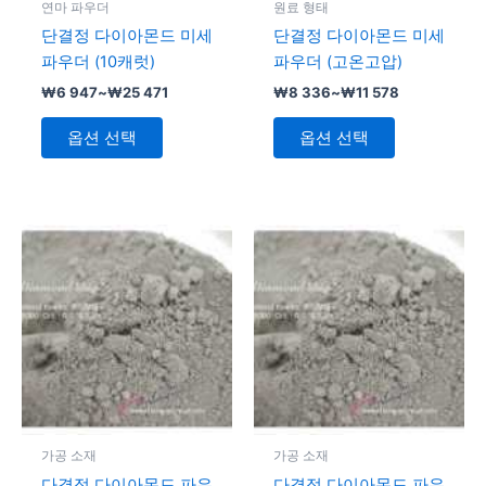
연마 파우더
원료 형태
있
있
있
단결정 다이아몬드 미세
단결정 다이아몬드 미세
습
습
습
파우더 (10캐럿)
파우더 (고온고압)
니
니
니
₩
6 947
~
₩
25 471
₩
8 336
~
₩
11 578
다.
다.
다.
상
상
옵션 선택
옵션 선택
품
품
페
페
이
이
지
지
가
여
여
격
에
에
러
러
범
서
서
변
위:
변
₩16
옵
옵
형
형
209~₩20
션
션
이
이
840
을
을
이
이
선
선
상
상
택
택
품
품
할
할
에
에
가공 소재
가공 소재
수
수
있
있
다결정 다이아몬드 파우
다결정 다이아몬드 파우