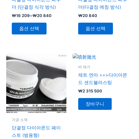
있
있
습
습
더 (단결정 식각 방식)
더(다결정 에칭 방식)
습
습
니
니
₩
16 209
~
₩
20 840
₩
20 840
니
니
다.
다.
다.
다.
상
상
옵션 선택
옵션 선택
품
품
페
페
이
이
지
지
가
여
격
에
에
러
범
버 제거
서
서
변
위:
제트 연마 ==>다이아몬
₩20
옵
옵
형
840~₩57
드 샌드블라스팅
션
션
이
888
₩
2 315 500
을
을
이
선
선
상
장바구니
택
택
품
할
할
에
가공 소재
수
수
있
단결정 다이아몬드 페이
있
있
습
스트 (범용형)
습
습
니