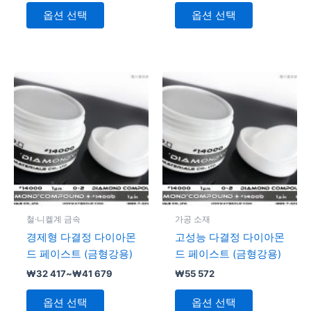
다.
상
상
옵션 선택
옵션 선택
품
품
페
페
이
이
지
지
가
여
여
격
에
에
러
러
범
서
서
변
위:
변
₩32
옵
옵
형
형
417~₩41
션
션
이
이
679
을
을
이
이
선
선
상
상
택
택
품
품
할
할
에
에
철·니켈계 금속
가공 소재
수
수
있
있
경제형 다결정 다이아몬
고성능 다결정 다이아몬
있
있
습
습
드 페이스트 (금형강용)
드 페이스트 (금형강용)
습
습
니
니
₩
32 417
~
₩
41 679
₩
55 572
니
니
다.
다.
다.
다.
상
상
옵션 선택
옵션 선택