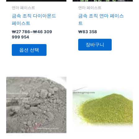
에
연마 페이스트
연마 페이스트
있
금속 조직 다이아몬드
금속 조직 연마 페이스
습
페이스트
트
니
₩
27 786
~
₩
46 309
₩
83 358
다.
999 954
상
장바구니
품
옵션 선택
페
이
지
가
가
여
여
에
격
격
러
러
서
범
범
변
위:
변
위:
옵
₩6
₩8
형
형
션
947~₩25
336~₩11
이
이
을
471
578
이
이
선
상
상
택
품
품
할
에
에
수