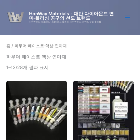
콘
텐
HonWay Materials - 대만 다이아몬드 연
마·폴리싱 공구의 선도 브랜드
츠
다이아몬드 페이스트, 다이아몬드 슬러리, 다이아몬드 파우더, 정밀 폴리싱
로
건
너
홈
/ 파우더·페이스트·액상 연마재
뛰
기
파우더·페이스트·액상 연마재
1–12/28개 결과 표시
가
여
격
러
범
위:
변
₩27
형
786~₩46
이
309
999
이
954
상
품