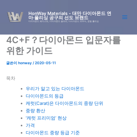
콘
텐
HonWay Materials - 대만 다이아몬드 연
마·폴리싱 공구의 선도 브랜드
츠
다이아몬드 페이스트, 다이아몬드 슬러리, 다이아몬드 파우더, 정밀 폴리싱
로
건
4C+F？다이아몬드 입문자를
너
뛰
위한 가이드
기
글쓴이
honway
/
2020-05-11
목차
우리가 알고 있는 다이아몬드
다이아몬드의 등급
캐럿(Carat)은 다이아몬드의 중량 단위
중량 환산
‘캐럿 프리미엄’ 현상
가격
다이아몬드 중량 등급 기준