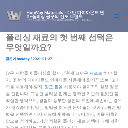
콘
텐
HonWay Materials - 대만 다이아몬드 연
마·폴리싱 공구의 선도 브랜드
츠
다이아몬드 페이스트, 다이아몬드 슬러리, 다이아몬드 파우더, 정밀 폴리싱
로
건
폴리싱 재료의 첫 번째 선택은
너
뛰
무엇일까요?
기
글쓴이
honway
/
2021-01-27
많은 사람들이 폴리싱을 할 때, “현재 표면은
사포
로 해야 할
지, 몇 번의 다이아몬드 연마제를 사용해야 할지?” 또는 “소가
죽을 사용해야 할지,
양모 휠
을 사용해야 할지?”와 같은 질문
을 던집니다. 그동안 폴리싱 업계는 명확한 기준이 없었던 불
확실한 영역으로, 경험이 풍부한 장인의 조언에 의존하는 경우
가 많았습니다. 맞는 방법을 찾으면 운이 좋은 것이고, 틀린 방
법을 선택하면 다시 시도해야 했습니다. 따라서, 이를 명확한
답으로 정의하고, 가장 적합한 폴리싱 재료 선택에 대해 과학