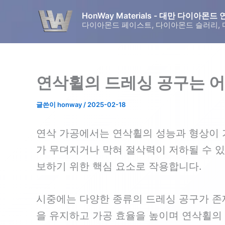
콘
HonWay Materials - 대만 다이아
텐
다이아몬드 페이스트, 다이아몬드 슬러리, 
츠
로
건
너
연삭휠의 드레싱 공구는 어
뛰
기
글쓴이
honway
/
2025-02-18
연삭 가공에서는 연삭휠의 성능과 형상이 
가 무뎌지거나 막혀 절삭력이 저하될 수 
보하기 위한 핵심 요소로 작용합니다.
시중에는 다양한 종류의 드레싱 공구가 존
을 유지하고 가공 효율을 높이며 연삭휠의