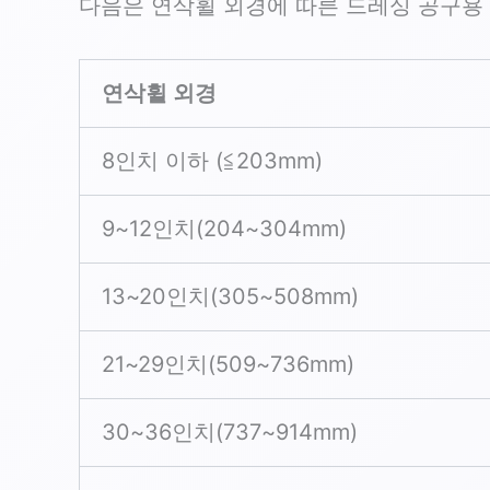
다음은 연삭휠 외경에 따른 드레싱 공구용
연삭휠 외경
8인치 이하 (≦203mm)
9~12인치(204~304mm)
13~20인치(305~508mm)
21~29인치(509~736mm)
30~36인치(737~914mm)