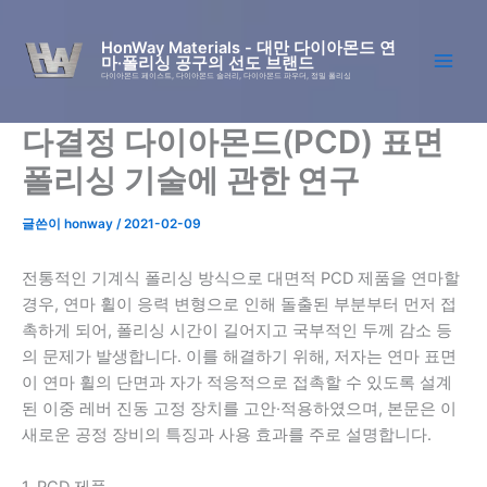
콘
텐
HonWay Materials - 대만 다이아몬드 연
마·폴리싱 공구의 선도 브랜드
츠
다이아몬드 페이스트, 다이아몬드 슬러리, 다이아몬드 파우더, 정밀 폴리싱
로
건
다결정 다이아몬드(PCD) 표면
너
뛰
폴리싱 기술에 관한 연구
기
글쓴이
honway
/
2021-02-09
전통적인 기계식 폴리싱 방식으로 대면적 PCD 제품을 연마할
경우, 연마 휠이 응력 변형으로 인해 돌출된 부분부터 먼저 접
촉하게 되어, 폴리싱 시간이 길어지고 국부적인 두께 감소 등
의 문제가 발생합니다. 이를 해결하기 위해, 저자는 연마 표면
이 연마 휠의 단면과 자가 적응적으로 접촉할 수 있도록 설계
된 이중 레버 진동 고정 장치를 고안·적용하였으며, 본문은 이
새로운 공정 장비의 특징과 사용 효과를 주로 설명합니다.
1. PCD 제품