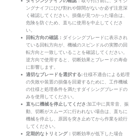
ダイシングナイフの確認
：取り付け前に、ダイシ
ングナイフにひび割れや隙間がないか必ず注意深
く確認してください。損傷が見つかった場合は、
危険を防ぐため、直ちに使用を中止してくださ
い。
回転方向の確認：
ダイシングブレードに表示され
ている回転方向が、機械のスピンドルの実際の回
転方向と一致していることを確認してください。
逆方向で使用すると、切断効果とブレードの寿命
に影響します。
適切なブレードを選択する:
仕様不適合による処理
の失敗や装置の損傷を回避するために、工作機械
の仕様と処理条件を満たすダイシングブレードの
みを使用してください。
直ちに機械を停止してくださ
:加工中に異常音、振
動、切断がスムーズに行われない場合は、直ちに
機械を停止し、原因を突き止めてから作業を続行
してください。
定期的なトリミング：
切断効率が低下した場合