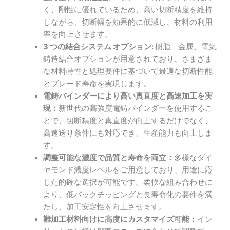
く、剛性に優れているため、高い切断精度を維持
しながら、切断幅を効果的に低減し、材料の利用
率を向上させます。
3 つの結合システム オプション:
樹脂、金属、電気
鋳造結合オプションが用意されており、さまざま
な材料特性と処理要件に基づいて最適な切断性能
とブレード寿命を実現します。
電鋳バインダーにより高い真直度と高速加工を実
現：
新世代の高強度電鋳バインダーを使用するこ
とで、切断精度と真直度が向上するだけでなく、
高速送り条件にも対応でき、生産能力も向上しま
す。
調整可能な濃度で品質と寿命を両立：
多様なダイ
ヤモンド濃度レベルをご用意しており、用途に応
じた的確な選択が可能です。柔軟な組み合わせに
より、低バックチッピングと長寿命化の要件を満
たし、加工安定性を向上させます。
難加工材料向けに高度にカスタマイズ可能：
イン