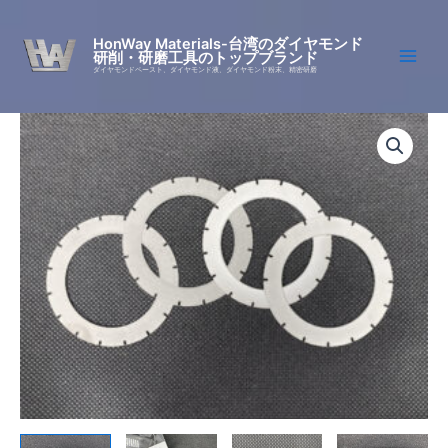
Skip
to
HonWay Materials-台湾のダイヤモンド
研削・研磨工具のトップブランド
content
ダイヤモンドペースト、ダイヤモンド液、ダイヤモンド粉末、精密研磨