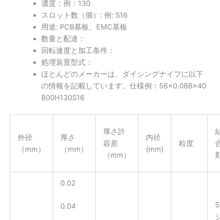
濃度：例：130
スロット数（個）: 例: S16
用途: PCB基板、EMC基板
数量と配達：
回転速度と加工条件：
処理装置型式：
ほとんどのメーカーは、ダイシングナイフに以下
の情報を記載しています。仕様例：56×0.08B×40
800H130S16
厚さ許
外径
厚さ
内径
容差
粒度
（mm）
（mm）
(mm)
（mm）
0.02
S
0.04