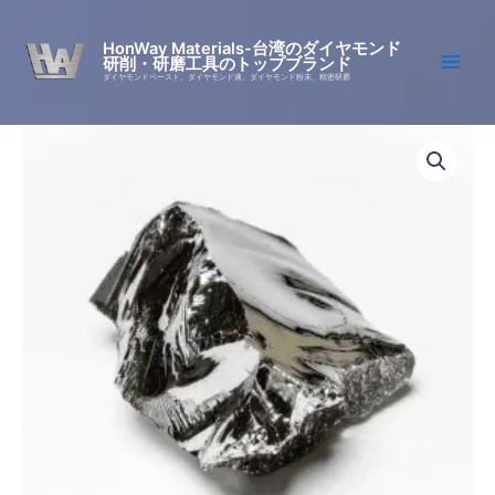
Skip
to
HonWay Materials-台湾のダイヤモンド
研削・研磨工具のトップブランド
content
ダイヤモンドペースト、ダイヤモンド液、ダイヤモンド粉末、精密研磨