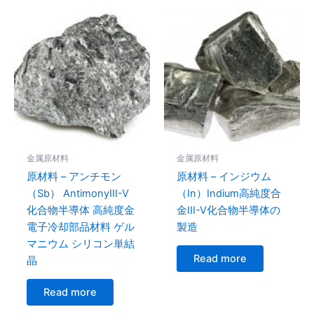
金属原材料
金属原材料
原材料 – アンチモン
原材料 – インジウム
（Sb） AntimonyIII-V
（In）Indium高純度合
化合物半導体 高純度金
金III​​-V化合物半導体の
電子冷却部品材料 ゲル
製造
マニウム シリコン単結
Read more
晶
Read more