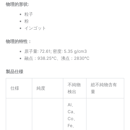
物理的形状:
粒子
粉
インゴット
物理的特性
：
原子量: 72.61; 密度: 5.35 g/cm3
融点：938.25℃、沸点：2830℃
製品仕様
不純物
総不純物含有
仕様
純度
検出
量
Al、
Ca、
Co、
Fe、