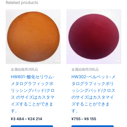
Related products
Price
Price
This
This
range:
range:
product
produc
¥3
¥755
484
has
through
has
through
¥6
multiple
multipl
¥24
155
variants.
variant
214
The
The
options
option
may
may
be
be
金属組織用消耗品
金属組織用消耗品
chosen
chose
HW601-酸化セリウム-
HW302-ベルベット-メ
on
on
メタログラフィックポ
タログラフィックポリ
the
the
リッシングパッド/クロ
ッシングパッド/クロス
product
produc
ス のサイズはカスタマ
のサイズはカスタマイ
page
page
イズすることができま
ズすることができま
す。
す。
¥
3 484
–
¥
24 214
¥
755
–
¥
6 155