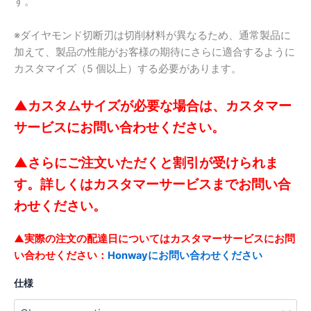
す。
カ
ス
タ
※ダイヤモンド切断刃は切削材料が異なるため、通常製品に
マ
加えて、製品の性能がお客様の期待にさらに適合するように
イ
カスタマイズ（5 個以上）する必要があります。
ズ
す
る
▲
カスタムサイズが必要な場合は、カスタマー
こ
サービスにお問い合わせください。
と
が
で
▲さらにご注文いただくと割引が受けられま
き
す。詳しくはカスタマーサービスまでお問い合
ま
す。
わせください。
quantity
▲実際の注文の配達日についてはカスタマーサービスにお問
い合わせください：
Honwayにお問い合わせください
仕様