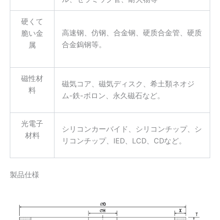
硬くて
高速钢、仿钢、合金钢、硬质合金管、硬质
脆い金
合金鎢钢等。
属
磁性材
磁気コア、磁気ディスク、希土類ネオジ
料
ム-鉄-ボロン、永久磁石など。
光電子
シリコンカーバイド、シリコンチップ、シ
材料
リコンチップ、IED、LCD、CDなど。
製品仕様