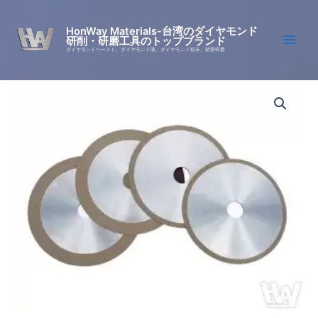
Skip
to
HonWay Materials-台湾のダイヤモンド
研削・研磨工具のトップブランド
content
ダイヤモンドペースト、ダイヤモンド液、ダイヤモンド粉末、精密研磨
メ
Price
タ
ロ
range:
グ
¥97
ラ
フ
990
ィ
ッ
through
ク
カ
¥143
ッ
テ
718
ィ
ン
グ
シ
ー