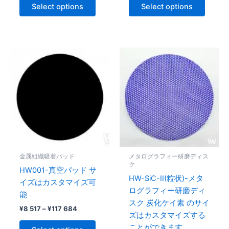
Select options
Select options
Price
Price
This
This
range:
range:
product
produc
¥8
¥16
517
has
666
has
through
through
multiple
multipl
¥117
¥25
variants.
variant
684
811
The
The
options
option
may
may
be
be
金属組織吸着パッド
メタログラフィー研磨ディス
chosen
chose
ク
HW001-真空パッド サ
on
on
HW-SiC-II(粒状)-メタ
イズはカスタマイズ可
the
the
ログラフィー研磨ディ
能
product
produc
スク 炭化ケイ素 のサイ
¥
8 517
–
¥
117 684
page
page
ズはカスタマイズする
ことができます。