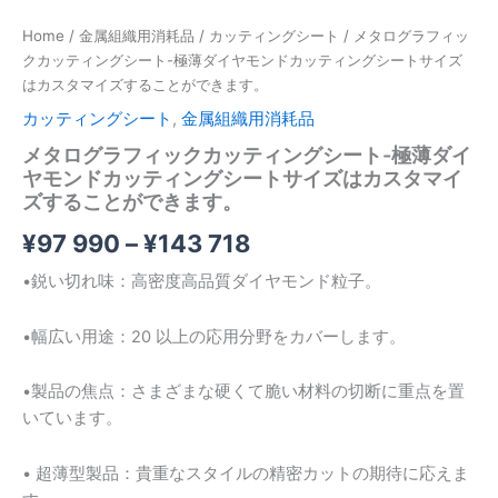
ト-
Home
/
金属組織用消耗品
/
カッティングシート
/ メタログラフィッ
極
薄
クカッティングシート-極薄ダイヤモンドカッティングシートサイズ
ダ
はカスタマイズすることができます。
イ
カッティングシート
,
金属組織用消耗品
ヤ
モ
メタログラフィックカッティングシート-極薄ダイ
ン
ヤモンドカッティングシートサイズはカスタマイ
ド
ズすることができます。
カ
ッ
¥
97 990
–
¥
143 718
テ
•鋭い切れ味：高密度高品質ダイヤモンド粒子。
ィ
ン
グ
•幅広い用途：20 以上の応用分野をカバーします。
シ
ー
•製品の焦点：さまざまな硬くて脆い材料の切断に重点を置
ト
サ
いています。
イ
ズ
• 超薄型製品：貴重なスタイルの精密カットの期待に応えま
は